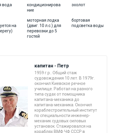
я вода
кондиционирова
эхолот
ние
моторная лодка
бортовая
уется на
(двиг. 10 л.с.) для
подсветка воды
берегу)
перевозки до 5
гостей
капитан - Петр
1959 г.р.. Общий стаж
судовождения 10 лет. В 1979г.
окончил Киевское речное
училище. Работал на разного
типа судах от помощника
капитана-механика до
капитана-механика. Окончил
кораблестроительный институт
по специальности инженер-
механик судовых силовых
установок. Стажировался на
кораблях ВМФ ЧФ СССР в