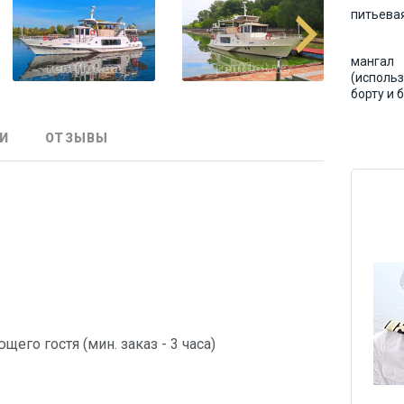
питьева
мангал
(использ
борту и 
И
ОТЗЫВЫ
щего гостя (мин. заказ - 3 часа)