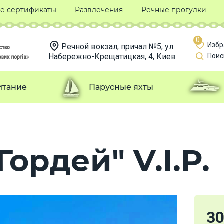
е сертификаты
Развлечения
Речные прогулки
0
Избр
Речной вокзал, причал №5, ул.
Набережно-Крещатицкая, 4, Киев
Поис
итание
Парусные яхты
ордей" V.I.P.
3