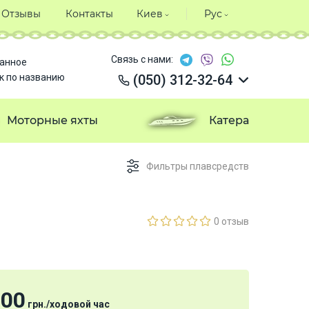
Отзывы
Контакты
Киев
Рус
Связь с нами:
анное
к по названию
(050) 312-32-64
(050) 312-32-64
(050) 312-32-64
Моторные яхты
Катера
(050) 312-32-64
Фильтры плавсредств
0 отзыв
000
грн.
/
ходовой час