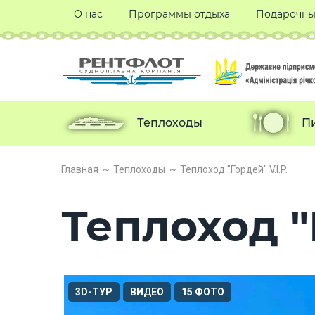
О нас
Программы отдыха
Подарочны
Теплоходы
П
Главная
Теплоходы
Теплоход "Гордей" V.I.P.
Теплоход "Г
3D-ТУР
ВИДЕО
15 ФОТО