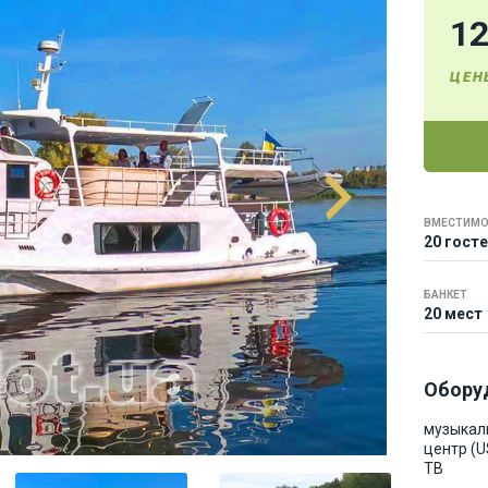
1
ЦЕН
ВМЕСТИМО
20 гост
БАНКЕТ
20 мест
Обору
музыкал
центр (U
ТВ