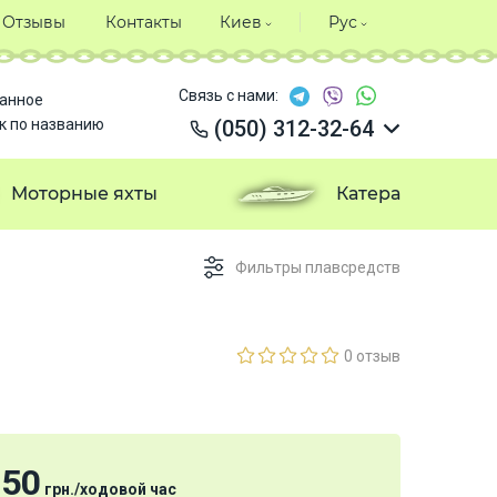
Отзывы
Контакты
Киев
Рус
Связь с нами:
анное
к по названию
(050) 312-32-64
(050) 312-32-64
(050) 312-32-64
Моторные яхты
Катера
(050) 312-32-64
Фильтры плавсредств
0 отзыв
750
грн.
/
ходовой час