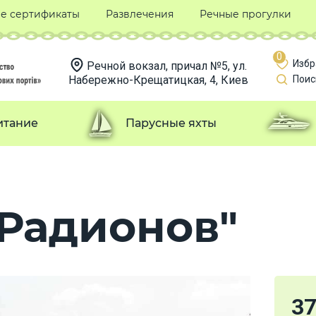
е сертификаты
Развлечения
Речные прогулки
0
Избр
Речной вокзал, причал №5, ул.
Набережно-Крещатицкая, 4, Киев
Поис
итание
Парусные яхты
"Радионов"
3