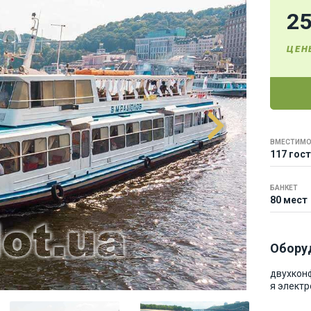
2
ЦЕН
ВМЕСТИМО
117 гос
БАНКЕТ
80 мест
Обору
двухкон
я элект