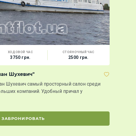
ХОДОВОЙ ЧАС
СТОЯНОЧНЫЙ ЧАС
ВМЕС
3750 грн.
2500 грн.
120 
ман Шухевич"
Теплоход
ман Шухевич самый просторный салон среди
Теплоход К
ольших компаний. Удобный причал у
проведения
ЗАБРОНИРОВАТЬ