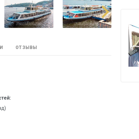
И
ОТЗЫВЫ
стей:
зд)