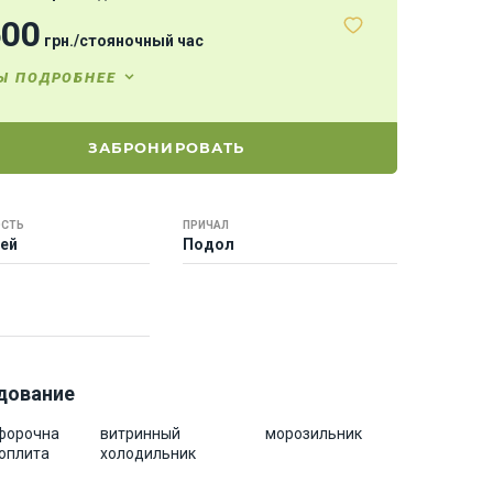
500
грн.
/
стояночный час
Ы ПОДРОБНЕЕ
ЗАБРОНИРОВАТЬ
СТЬ
ПРИЧАЛ
тей
Подол
дование
форочна
витринный
морозильник
роплита
холодильник