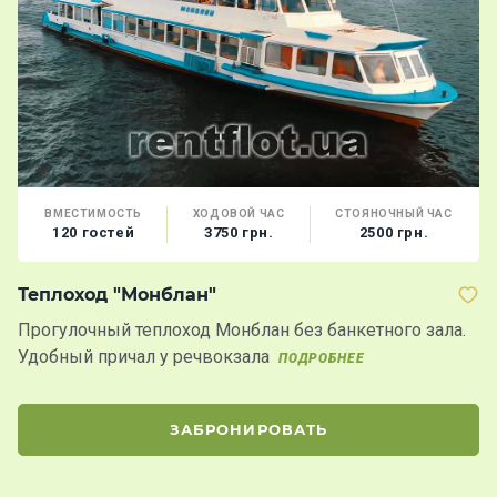
ВМЕСТИМОСТЬ
ХОДОВОЙ ЧАС
СТОЯНОЧНЫЙ ЧАС
120 гостей
3750 грн.
2500 грн.
Теплоход "Монблан"
Т
Прогулочный теплоход Монблан без банкетного зала.
Н
Удобный причал у речвокзала
п
ПОДРОБНЕЕ
б
П
ЗАБРОНИРОВАТЬ