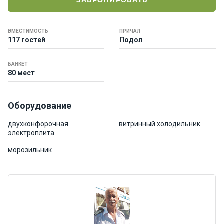
ЗАБРОНИРОВАТЬ
е
я
х
ВМЕСТИМОСТЬ
ПРИЧАЛ
т
117 гостей
Подол
ы
БАНКЕТ
80 мест
К
а
т
Оборудование
е
р
двухконфорочная
витринный холодильник
а
электроплита
морозильник
О нас
Програ
ммы
отдыха