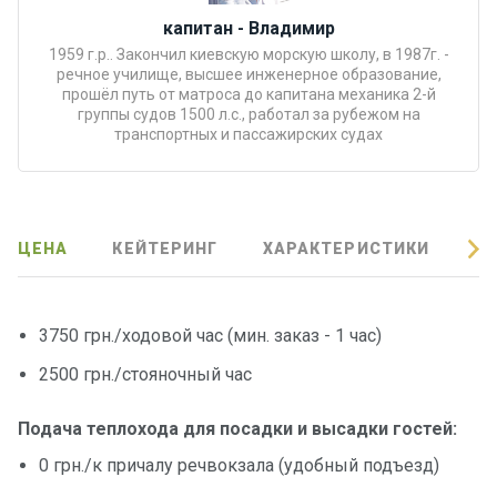
капитан - Владимир
Подаро
1959 г.р.. Закончил киевскую морскую школу, в 1987г. -
чные
речное училище, высшее инженерное образование,
сертиф
прошёл путь от матроса до капитана механика 2-й
икаты
группы судов 1500 л.с., работал за рубежом на
транспортных и пассажирских судах
Развле
чения
ЦЕНА
КЕЙТЕРИНГ
ХАРАКТЕРИСТИКИ
О
Речные
прогулк
и
3750 грн./ходовой час (мин. заказ - 1 час)
Отзывы
2500 грн./стояночный час
Подача теплохода для посадки и высадки гостей:
Контакт
ы
0 грн./к причалу речвокзала (удобный подъезд)