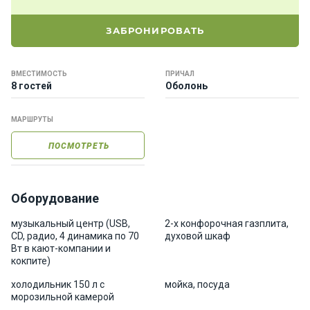
е
я
ЗАБРОНИРОВАТЬ
х
т
ы
ВМЕСТИМОСТЬ
ПРИЧАЛ
8 гостей
Оболонь
К
МАРШРУТЫ
а
т
ПОСМОТРЕТЬ
е
р
а
Оборудование
О нас
музыкальный центр (USB,
2-х конфорочная газплита,
CD, радио, 4 динамика по 70
духовой шкаф
Вт в кают-компании и
Програ
кокпите)
ммы
холодильник 150 л с
мойка, посуда
отдыха
морозильной камерой