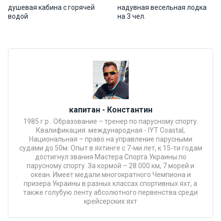
душевая кабина с горячей
надувная весельная лодка
Подаро
водой
на 3 чел.
чные
сертиф
икаты
Развле
чения
капитан - Константин
Речные
1985 г.р.. Образование – тренер по парусному спорту.
прогулк
Квалификация: международная - IYT Coastal,
и
Национальная – право на управление парусными
судами до 50м. Опыт в яхтинге с 7-ми лет, к 15-ти годам
достигнул звания Мастера Спорта Украины по
Отзывы
парусному спорту. За кормой – 28 000 км, 7 морей и
океан. Имеет медали многократного Чемпиона и
призера Украины в разных классах спортивных яхт, а
Контакт
также голубую ленту абсолютного первенства среди
крейсерских яхт
ы