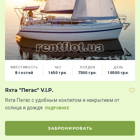
ВМЕСТИМОСТЬ
ЧАС
ПОЛДНЯ
ДЕНЬ
8 гостей
1650 грн.
7500 грн.
10500 грн.
Яхта "Пегас" V.I.P.
Я
Яхта Пегас с удобным кокпитом и накрытием от
Ях
солнца и дождя
д
ПОДРОБНЕЕ
з
ЗАБРОНИРОВАТЬ