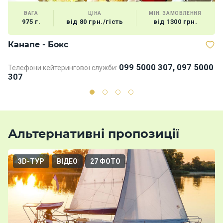
ВАГА
ЦІНА
МІН. ЗАМОВЛЕННЯ
975 г.
від 80 грн./гість
від 1300 грн.
Канапе - Бокс
Д
099 5000 307, 097 5000
Телефони кейтерингової служби:
Те
307
3
Альтернативні пропозиції
3D-ТУР
ВІДЕО
27 ФОТО