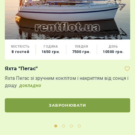
МІСТКІСТЬ
ГОДИНА
ПІВДНЯ
ДЕНЬ
8 гостей
1650 грн.
7500 грн.
10500 грн.
Яхта "Пегас"
Я
Яхта Пегас зі зручним кокпітом і накриттям від сонця і
Ях
дощу
ор
ДОКЛАДНО
б
ЗАБРОНЮВАТИ