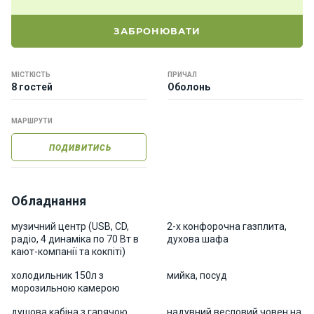
о
р
ЗАБРОНЮВАТИ
н
і
я
МІСТКІСТЬ
ПРИЧАЛ
х
8 гостей
Оболонь
т
и
МАРШРУТИ
ПОДИВИТИСЬ
К
а
т
е
Обладнання
р
и
музичний центр (USB, CD,
2-х конфорочна газплита,
радіо, 4 динаміка по 70 Вт в
духова шафа
кают-компанії та кокпіті)
Про
холодильник 150л з
мийка, посуд
нас
морозильною камерою
душова кабіна з гарячою
надувний весловий човен на