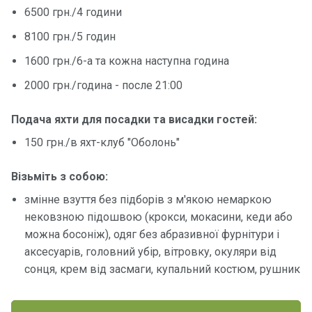
6500 грн./4 години
8100 грн./5 годин
1600 грн./6-а та кожна наступна година
2000 грн./година - после 21:00
Подача яхти для посадки та висадки гостей:
150 грн./в яхт-клуб "Оболонь"
Візьміть з собою:
змінне взуття без підборів з м'якою немаркою
нековзною підошвою (крокси, мокасини, кеди або
можна босоніж), одяг без абразивної фурнітури і
аксесуарів, головний убір, вітровку, окуляри від
сонця, крем від засмаги, купальний костюм, рушник