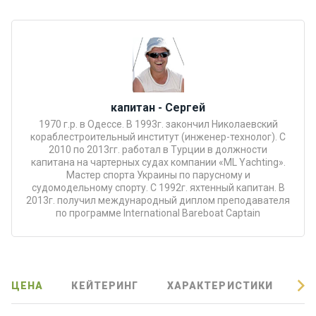
Подаро
чные
сертиф
икаты
капитан - Сергей
Развле
чения
1970 г.р. в Одессе. В 1993г. закончил Николаевский
кораблестроительный институт (инженер-технолог). С
2010 по 2013гг. работал в Турции в должности
капитана на чартерных судах компании «ML Yachting».
Речные
Мастер спорта Украины по парусному и
прогулк
судомодельному спорту. С 1992г. яхтенный капитан. В
и
2013г. получил международный диплом преподавателя
по программе International Bareboat Captain
Отзывы
Контакт
ЦЕНА
КЕЙТЕРИНГ
ХАРАКТЕРИСТИКИ
О
ы