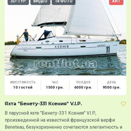
3D-ТУР
ВИДЕО
18 ФОТО
ХИТ
ВМЕСТИМОСТЬ
ЧАС
ПОЛДНЯ
ДЕНЬ
10 гостей
1500 грн.
6000 грн.
9500 грн.
Яхта "Бенету-331 Ксения" V.I.P.
Т
В парусной яхте "Бенету-331 Ксения" V.I.P.,
К
произведенной на известной французской верфи
з
Beneteau, безукоризненно сочетаются элегантность и
у