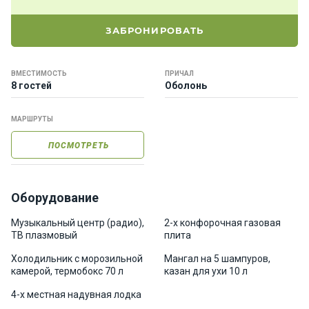
е
я
ЗАБРОНИРОВАТЬ
х
т
ы
ВМЕСТИМОСТЬ
ПРИЧАЛ
8 гостей
Оболонь
К
МАРШРУТЫ
а
т
ПОСМОТРЕТЬ
е
р
а
Оборудование
О нас
Музыкальный центр (радио),
2-х конфорочная газовая
ТВ плазмовый
плита
Холодильник с морозильной
Мангал на 5 шампуров,
Програ
камерой, термобокс 70 л
казан для ухи 10 л
ммы
отдыха
4-х местная надувная лодка