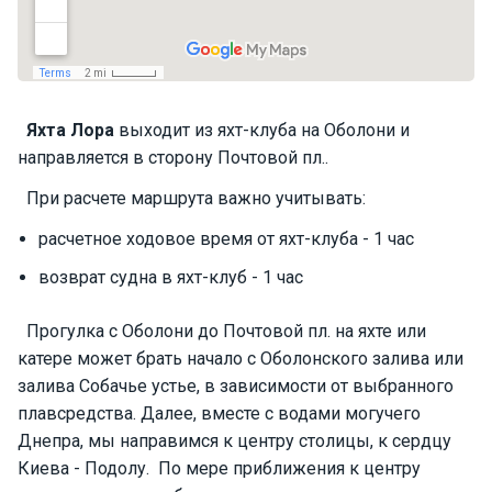
П
а
р
у
с
Яхта
Лора
выходит из яхт-клуба на Оболони и
н
направляется в сторону Почтовой пл..
ы
е
При расчете маршрута важно учитывать:
я
х
расчетное ходовое время от яхт-клуба - 1 час
т
ы
возврат судна в яхт-клуб - 1 час
Прогулка с Оболони до Почтовой пл. на яхте или
М
катере может брать начало с Оболонского залива или
о
залива Собачье устье, в зависимости от выбранного
т
плавсредства. Далее, вместе с водами могучего
о
р
Днепра, мы направимся к центру столицы, к сердцу
н
Киева - Подолу. По мере приближения к центру
ы