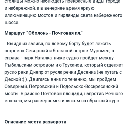
столицы можно наблюдать прекрасные виды города
е
и набережной, а в вечернее время яркую
я
х
иллюминацию мостов и гирлянды света набережного
т
шоссе.
ы
Маршрут “Оболонь - Почтовая пл.”
Выйдя из залива, по левому борту будет лежать
К
островок Северный и большой остров Муромец, а
а
т
справа - парк Наталка, ниже судно пройдёт между
е
Рыбальским островом и о.Труханов, который отделяет
р
русло реки Днепр от русла речки Десенка (не путать с
а
Десной :) ). Двигаясь вниз по течению, мы пройдем
Северный, Петровский и Подольско-Воскресенский
О нас
мосты. В районе Почтовой площади, напротив Речного
вокзала, мы развернемся и ляжем на обратный курс.
Програ
ммы
отдыха
Описание места разворота