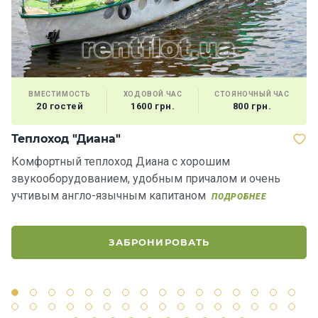
ВМЕСТИМОСТЬ
ХОДОВОЙ ЧАС
СТОЯНОЧНЫЙ ЧАС
20 гостей
1600 грн.
800 грн.
Теплоход "Диана"
Я
Комфортный теплоход Диана c хорошим
Р
звукооборудованием, удобным причалом и очень
п
учтивым англо-язычным капитаном
в
ПОДРОБНЕЕ
ЗАБРОНИРОВАТЬ