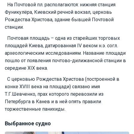
На Почтовой пл. располагаются: нижняя станция
Подаро
Фуникулёра, Киевский речной вокзал, церковь
чные
Рождества Христова, здание бывшей Почтовой
сертиф
станции.
икаты
Почтовая площадь – одна из старейших торговых
площадей Киева, датированная IV веком н.э. согл.
Развле
чения
археологическим исследованиям. Название площади
пошло от появления почтово-дилижансной станции в
середине XIX века.
Речные
прогулк
С церковью Рождества Христова (построенной в
и
конке XVIII века на площади) связано имя
Т.Г.Шевченко, прах которого перевозили из
Отзывы
Петербурга в Канев и в ней опять правили
торжественные панихиды.
Контакт
ы
Выбранное судно