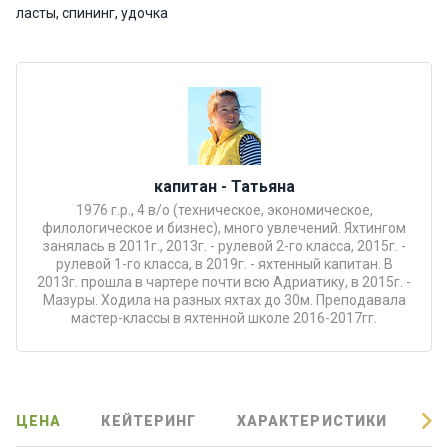
ласты, спининг, удочка
Подаро
чные
сертиф
икаты
Развле
чения
капитан - Татьяна
1976 г.р., 4 в/о (техническое, экономическое,
филологическое и бизнес), много увлечений. Яхтингом
Речные
занялась в 2011г., 2013г. - рулевой 2-го класса, 2015г. -
прогулк
рулевой 1-го класса, в 2019г. - яхтенный капитан. В
и
2013г. прошла в чартере почти всю Адриатику, в 2015г. -
Мазуры. Ходила на разных яхтах до 30м. Преподавала
мастер-классы в яхтенной школе 2016-2017гг.
Отзывы
Контакт
ы
ЦЕНА
КЕЙТЕРИНГ
ХАРАКТЕРИСТИКИ
О