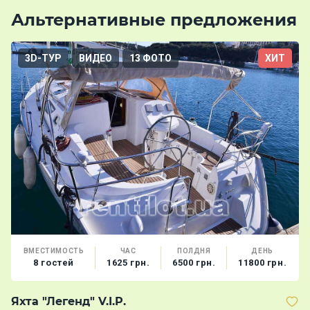
Альтернативные предложения
3D-ТУР
ВИДЕО
13 ФОТО
ХИТ
ВМЕСТИМОСТЬ
ЧАС
ПОЛДНЯ
ДЕНЬ
8 гостей
1625 грн.
6500 грн.
11800 грн.
Яхта "Легенд" V.I.P.
Я