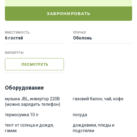
е
я
ЗАБРОНИРОВАТЬ
х
т
ы
ВМЕСТИМОСТЬ
ПРИЧАЛ
6 гостей
Оболонь
К
МАРШРУТЫ
а
т
ПОСМОТРЕТЬ
е
р
а
Оборудование
О нас
музыка JBL, инвертор 220В
газовий балон, чай, кофе
(можно зарядить телефон)
термосумка 10 л
посуда
Програ
ммы
тент от солнца и дождя,
дождевики, пледы и
отдыха
гамак
подстилки