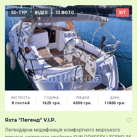
3D-ТУР
ВІДЕО
13 ФОТО
ХІТ
МІСТКІСТЬ
ГОДИНА
ПІВДНЯ
ДЕНЬ
8 гостей
1625 грн.
6500 грн.
11800 грн.
Яхта "Легенд" V.I.P.
Я
Легендарна модифікація комфортного морського
Ві