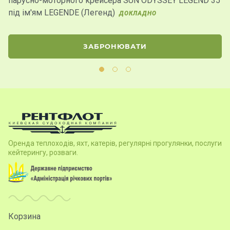
парусно-моторного крейсера SUN ODYSSEY LEGEND 35
п
під ім'ям LEGENDE (Легенд)
ДОКЛАДНО
Д
ЗАБРОНЮВАТИ
Оренда теплоходів, яхт, катерів, регулярні прогулянки, послуги
кейтерингу, розваги.
Корзина