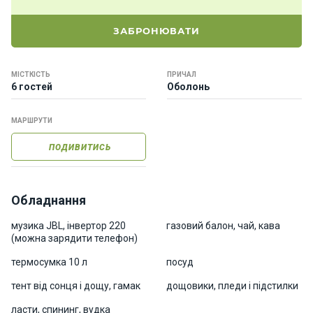
о
р
ЗАБРОНЮВАТИ
н
і
я
МІСТКІСТЬ
ПРИЧАЛ
х
6 гостей
Оболонь
т
и
МАРШРУТИ
ПОДИВИТИСЬ
К
а
т
е
Обладнання
р
и
музика JBL, інвертор 220
газовий балон, чай, кава
(можна зарядити телефон)
термосумка 10 л
посуд
Про
нас
тент від сонця і дощу, гамак
дощовики, пледи і підстилки
ласти, спининг, вудка