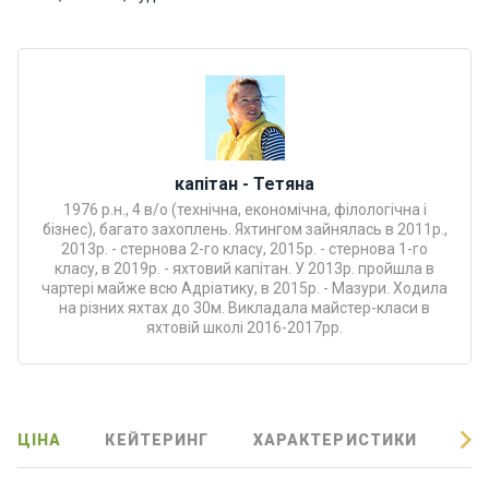
Програ
ми
відпочи
нку
Подару
нкові
капітан - Тетяна
сертифі
1976 р.н., 4 в/о (технічна, економічна, філологічна і
кати
бізнес), багато захоплень. Яхтингом зайнялась в 2011р.,
2013р. - стернова 2-го класу, 2015р. - стернова 1-го
класу, в 2019р. - яхтовий капітан. У 2013р. пройшла в
Розваг
чартері майже всю Адріатику, в 2015р. - Мазури. Ходила
и
на різних яхтах до 30м. Викладала майстер-класи в
яхтовій школі 2016-2017рр.
Річкові
прогул
янки
ЦІНА
КЕЙТЕРИНГ
ХАРАКТЕРИСТИКИ
ВІ
Відгуки