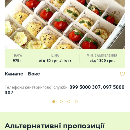
ВАГА
ЦІНА
МІН. ЗАМОВЛЕННЯ
975 г.
від 80 грн./гість
від 1300 грн.
Канапе - Бокс
Б
099 5000 307, 097 5000
Телефони кейтерингової служби:
Те
307
3
Альтернативні пропозиції