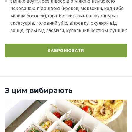
змінне взуття без підборів з м'якою немаркою
нековзною підошвою (крокси, мокасини, кеди або
можна босоніж), одяг без абразивної фурнітури і
аксесуарів, головний убір, вітровку, окуляри від
сонця, крем від засмаги, купальний костюм, рушник
ЗАБРОНЮВАТИ
З цим вибирають