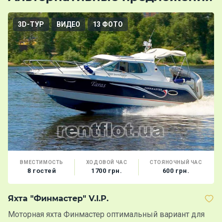
3D-ТУР
ВИДЕО
13 ФОТО
ВМЕСТИМОСТЬ
ХОДОВОЙ ЧАС
СТОЯНОЧНЫЙ ЧАС
8 гостей
1700 грн.
600 грн.
Яхта "Финмастер" V.I.P.
Х
Моторная яхта Финмастер оптимальный вариант для
Х