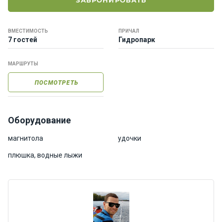
ЗАБРОНИРОВАТЬ
е
я
х
ВМЕСТИМОСТЬ
ПРИЧАЛ
т
7 гостей
Гидропарк
ы
МАРШРУТЫ
К
ПОСМОТРЕТЬ
а
т
е
р
Оборудование
а
магнитола
удочки
плюшка, водные лыжи
О нас
Програ
ммы
отдыха