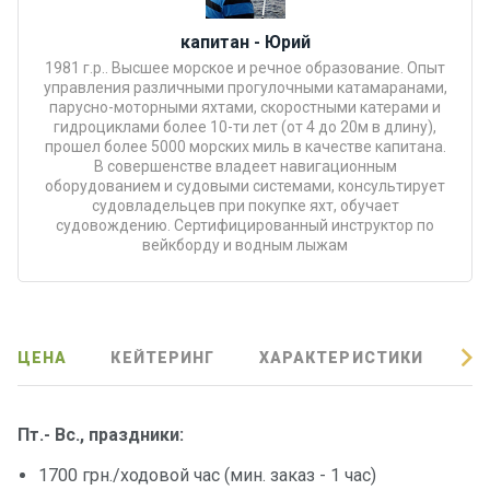
Подаро
капитан - Юрий
чные
1981 г.р.. Высшее морское и речное образование. Опыт
сертиф
управления различными прогулочными катамаранами,
икаты
парусно-моторными яхтами, скоростными катерами и
гидроциклами более 10-ти лет (от 4 до 20м в длину),
прошел более 5000 морских миль в качестве капитана.
В совершенстве владеет навигационным
Развле
оборудованием и судовыми системами, консультирует
чения
судовладельцев при покупке яхт, обучает
судовождению. Сертифицированный инструктор по
вейкборду и водным лыжам
Речные
прогулк
и
ЦЕНА
КЕЙТЕРИНГ
ХАРАКТЕРИСТИКИ
О
Отзывы
Контакт
Пт.- Вс., праздники:
ы
1700 грн./ходовой час (мин. заказ - 1 час)