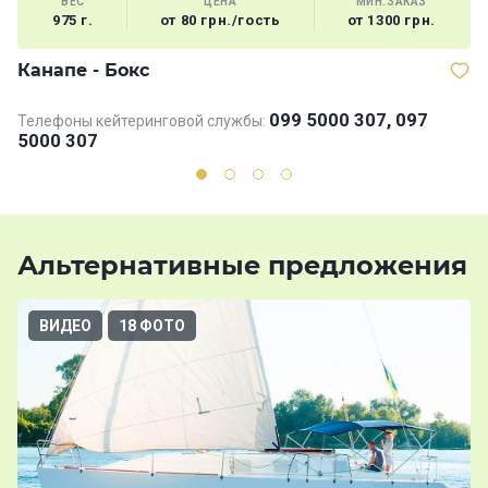
ВЕС
ЦЕНА
МИН.ЗАКАЗ
975 г.
от 80 грн./гость
от 1300 грн.
Канапе - Бокс
Б
099 5000 307, 097
Телефоны кейтеринговой службы:
Те
5000 307
5
Альтернативные предложения
ВИДЕО
18 ФОТО