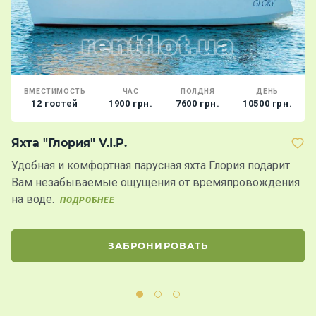
ВМЕСТИМОСТЬ
ЧАС
ПОЛДНЯ
ДЕНЬ
12 гостей
1900 грн.
7600 грн.
10500 грн.
Яхта "Глория" V.I.P.
Т
Удобная и комфортная парусная яхта Глория подарит
П
Вам незабываемые ощущения от времяпровождения
а
на воде.
д
ПОДРОБНЕЕ
ЗАБРОНИРОВАТЬ