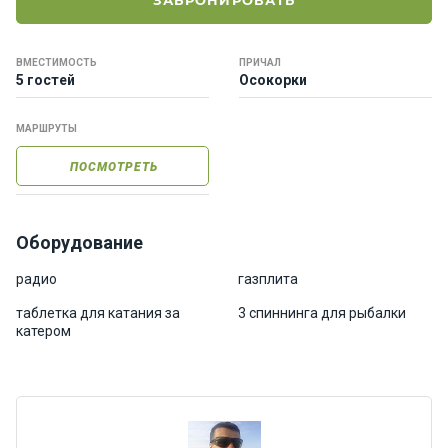
ЗАБРОНИРОВАТЬ
е
я
х
ВМЕСТИМОСТЬ
ПРИЧАЛ
т
5 гостей
Осокорки
ы
МАРШРУТЫ
К
ПОСМОТРЕТЬ
а
т
е
р
Оборудование
а
радио
газплита
таблетка для катания за
3 спиннинга для рыбалки
О нас
катером
Програ
ммы
отдыха