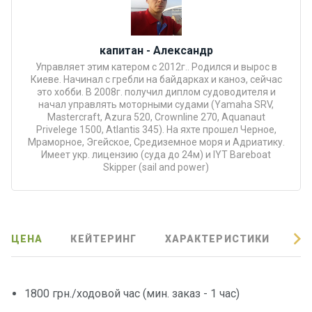
Подаро
чные
капитан - Александр
сертиф
Управляет этим катером с 2012г.. Родился и вырос в
икаты
Киеве. Начинал с гребли на байдарках и каноэ, сейчас
это хобби. В 2008г. получил диплом судоводителя и
начал управлять моторными судами (Yamaha SRV,
Развле
Mastercraft, Azura 520, Crownline 270, Aquanaut
чения
Privelege 1500, Atlantis 345). На яхте прошел Черное,
Мраморное, Эгейское, Средиземное моря и Адриатику.
Имеет укр. лицензию (суда до 24м) и IYT Bareboat
Речные
Skipper (sail and power)
прогулк
и
Отзывы
ЦЕНА
КЕЙТЕРИНГ
ХАРАКТЕРИСТИКИ
О
Контакт
ы
1800 грн./ходовой час (мин. заказ - 1 час)