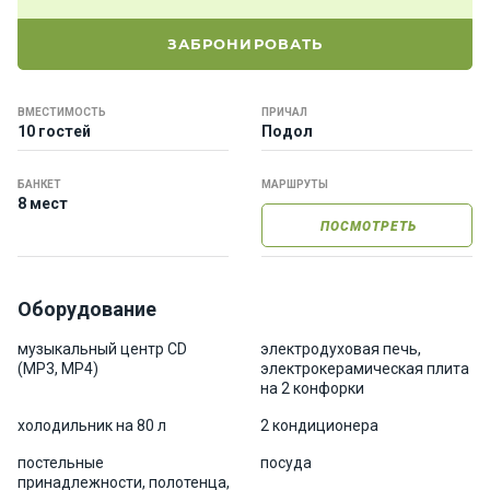
е
я
ЗАБРОНИРОВАТЬ
х
т
ы
ВМЕСТИМОСТЬ
ПРИЧАЛ
10 гостей
Подол
К
БАНКЕТ
МАРШРУТЫ
а
8 мест
т
ПОСМОТРЕТЬ
е
р
а
Оборудование
музыкальный центр CD
электродуховая печь,
О нас
(MP3, MP4)
электрокерамическая плита
на 2 конфорки
Програ
холодильник на 80 л
2 кондиционера
ммы
отдыха
постельные
посуда
принадлежности, полотенца,