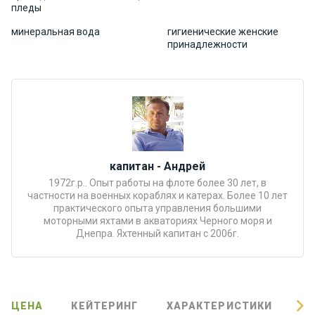
пледы
Подаро
минеральная вода
гигиенические женские
чные
принадлежности
сертиф
икаты
Развле
чения
Речные
капитан - Андрей
прогулк
1972г.р.. Опыт работы на флоте более 30 лет, в
и
частности на военных кораблях и катерах. Более 10 лет
практического опыта управления большими
моторными яхтами в акваториях Черного моря и
Отзывы
Днепра. Яхтенный капитан с 2006г.
Контакт
ы
ЦЕНА
КЕЙТЕРИНГ
ХАРАКТЕРИСТИКИ
О