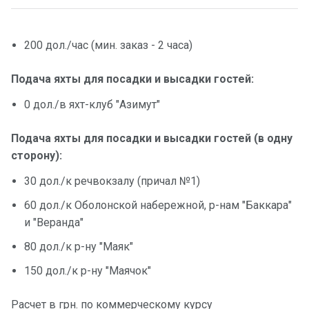
200 дол./час (мин. заказ - 2 часа)
Подача яхты для посадки и высадки гостей:
0 дол./в яхт-клуб "Азимут"
Подача яхты для посадки и высадки гостей (в одну
сторону):
30 дол./к речвокзалу (причал №1)
60 дол./к Оболонской набережной, р-нам "Баккара"
и "Веранда"
80 дол./к р-ну "Маяк"
150 дол./к р-ну "Маячок"
Расчет в грн. по коммерческому курсу