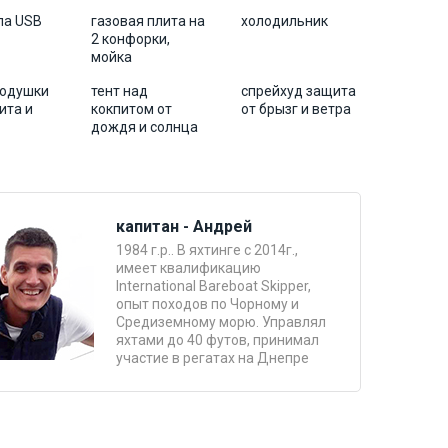
ла USB
газовая плита на
холодильник
2 конфорки,
мойка
подушки
тент над
спрейхуд защита
ита и
кокпитом от
от брызг и ветра
дождя и солнца
капитан - Андрей
1984 г.р.. В яхтинге с 2014г.,
имеет квалификацию
International Bareboat Skipper,
опыт походов по Чорному и
Средиземному морю. Управлял
яхтами до 40 футов, принимал
участие в регатах на Днепре