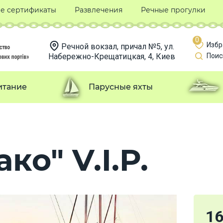
е сертификаты
Развлечения
Речные прогулки
0
Избр
Речной вокзал, причал №5, ул.
Набережно-Крещатицкая, 4, Киев
Поис
итание
Парусные яхты
ко" V.I.P.
1