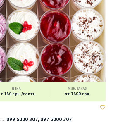
ЦЕНА
МИН.ЗАКАЗ
т 160 грн./гость
от 1600 грн.
Луки и А
099 5000 307, 097 5000 307
бы: