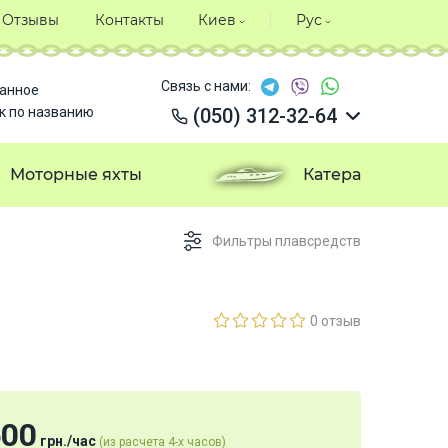
Отзывы
Контакты
Киев
Рус
Связь с нами:
анное
к по названию
(050) 312-32-64
(050) 312-32-64
(050) 312-32-64
Моторные яхты
Катера
(050) 312-32-64
Фильтры плавсредств
0 отзыв
600
грн.
/
час
(из расчета 4-х часов)