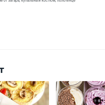
ем от загара, купальный костюм, полотенце
т