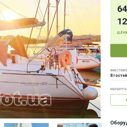
6
1
ЦЕН
ВМЕСТИМО
8 гостей
МАРШРУТ
Обору