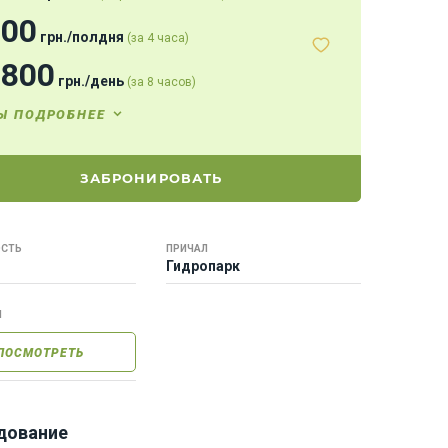
400
грн.
/
полдня
(за 4 часа)
2800
грн.
/
день
(за 8 часов)
Ы ПОДРОБНЕЕ
ЗАБРОНИРОВАТЬ
СТЬ
ПРИЧАЛ
Гидропарк
Ы
ПОСМОТРЕТЬ
дование