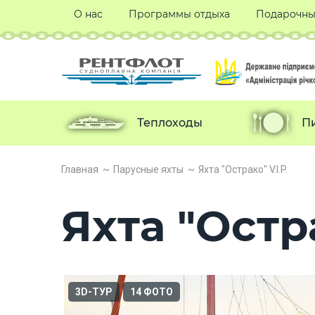
О нас
Программы отдыха
Подарочны
Теплоходы
П
Главная
Парусные яхты
Яхта "Острако" V.I.P.
Яхта "Остра
3D-ТУР
14 ФОТО