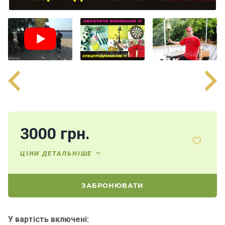
н
я
В
і
т
р
и
л
ь
н
і
3000 грн.
я
х
ЦІНИ ДЕТАЛЬНІШЕ
т
и
ЗАБРОНЮВАТИ
М
о
У вартість включені:
т