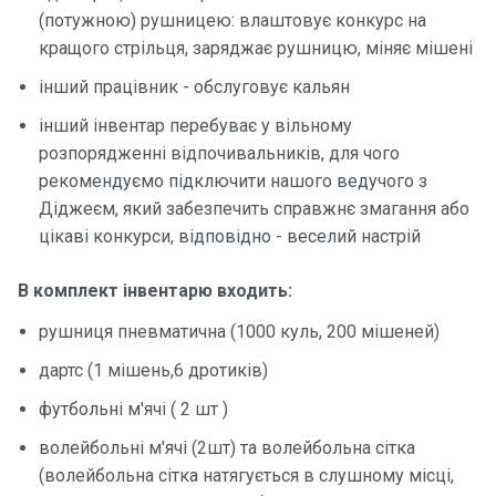
Програ
(потужною) рушницею: влаштовує конкурс на
ми
кращого стрільця, заряджає рушницю, міняє мішені
відпочи
інший працівник - обслуговує кальян
нку
інший інвентар перебуває у вільному
Подару
розпорядженні відпочивальників, для чого
нкові
рекомендуємо підключити нашого ведучого з
сертифі
Діджеєм, який забезпечить справжнє змагання або
кати
цікаві конкурси, відповідно - веселий настрій
Розваг
В комплект інвентарю входить:
и
рушниця пневматична (1000 куль, 200 мішеней)
дартс (1 мішень,6 дротиків)
Річкові
прогул
футбольні м'ячі ( 2 шт )
янки
волейбольні м'ячі (2шт) та волейбольна сітка
(волейбольна сітка натягується в слушному місці,
Відгуки