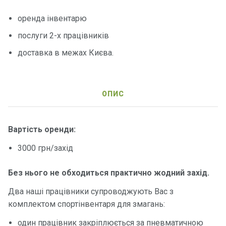
о
р
оренда інвентарю
н
послуги 2-х працівників
і
я
доставка в межах Києва.
х
т
и
ОПИС
К
а
Вартість оренди:
т
е
3000 грн/захід
р
и
Без нього не обходиться практично жодний захід.
Два наші працівники супроводжують Вас з
Про
нас
комплектом спортінвентаря для змагань:
один працівник закріплюється за пневматичною