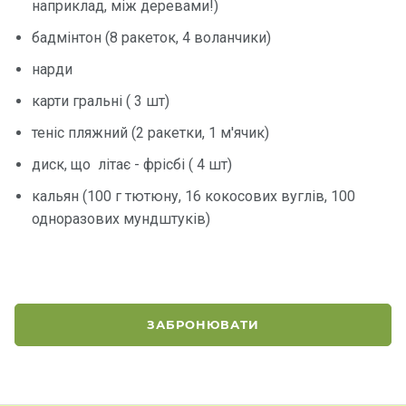
наприклад, між деревами!)
бадмінтон (8 ракеток, 4 воланчики)
Контакт
и
нарди
карти гральні ( 3 шт)
теніс пляжний (2 ракетки, 1 м'ячик)
диск, що літає - фрісбі ( 4 шт)
кальян (100 г тютюну, 16 кокосових вуглів, 100
одноразових мундштуків)
ЗАБРОНЮВАТИ