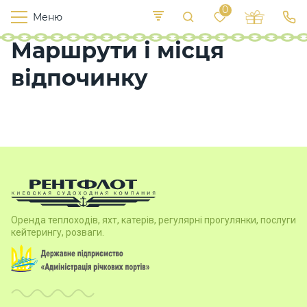
0
Меню
Маршрути і місця
Т
е
К
У
иї
к
відпочинку
п
в
р
л
о
х
о
д
и
Х
а
Оренда теплоходів, яхт, катерів, регулярні прогулянки, послуги
р
кейтерингу, розваги.
ч
у
в
а
н