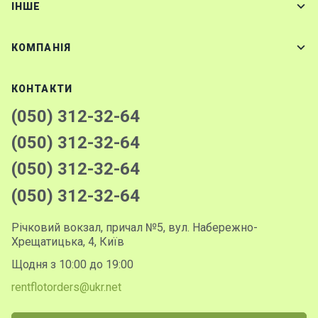
IНШЕ
о
р
н
КОМПАНІЯ
і
я
х
КОНТАКТИ
т
и
(050) 312-32-64
(050) 312-32-64
К
(050) 312-32-64
а
т
(050) 312-32-64
е
р
и
Річковий вокзал, причал №5, вул. Набережно-
Хрещатицька, 4, Київ
Щодня з 10:00 до 19:00
Про
rentflotorders@ukr.net
нас