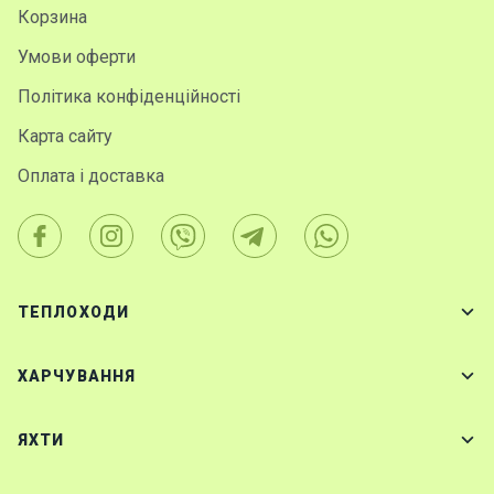
н
Корзина
я
Умови оферти
Політика конфіденційності
В
і
Карта сайту
т
р
Оплата і доставка
и
л
ь
н
і
я
ТЕПЛОХОДИ
х
т
и
ХАРЧУВАННЯ
М
ЯХТИ
о
т