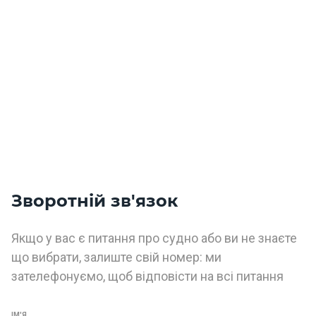
о
р
н
і
я
х
т
и
К
а
т
Зворотній зв'язок
е
р
и
Якщо у вас є питання про судно або ви не знаєте
що вибрати, залиште свій номер: ми
Про
зателефонуємо, щоб відповісти на всі питання
нас