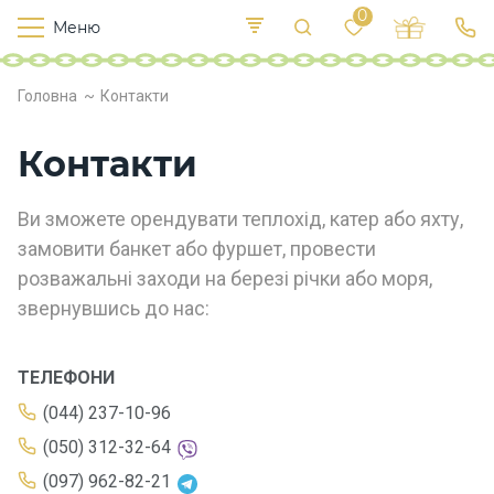
0
Меню
Т
е
К
У
Головна
Контакти
иї
к
п
в
р
л
Контакти
о
х
о
Ви зможете орендувати теплохід, катер або яхту,
д
и
замовити банкет або фуршет, провести
розважальні заходи на березі річки або моря,
звернувшись до нас:
Х
а
р
ТЕЛЕФОНИ
ч
у
(044) 237-10-96
в
(050) 312-32-64
а
н
(097) 962-82-21