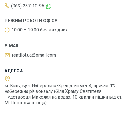
н
(063) 237-10-96
я
РЕЖИМ РОБОТИ ОФІСУ
В
10:00 – 19:00 без вихідних
і
т
р
E-MAIL
и
л
rentflot.ua@gmail.com
ь
н
АДРЕСА
і
я
х
м. Київ, вул. Набережно-Хрещатицька, 4, причал №5,
т
набережна річвокзалу (біля Храму Святителя
и
Чудотворця Миколая на водах, 10 хвилин пішки від ст.
М. Поштова площа)
М
о
т