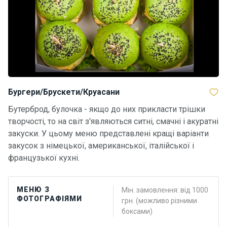
Бургери/Брускети/Круасани
Бутерброд, булочка - якщо до них прикласти трішки
творчості, то на світ з'являються ситні, смачні і акуратні
закуски. У цьому меню представлені кращі варіанти
закусок з німецької, американської, італійської і
французької кухні.
МЕНЮ З
Мін. замовлення: від 1000
ФОТОГРАФІЯМИ
грн. (можливо різними
боксами)