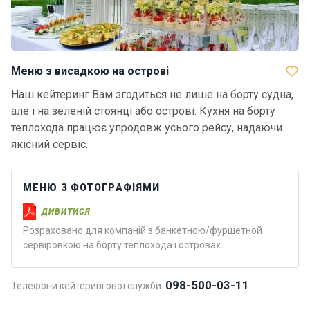
н
я
В
Меню з висадкою на острові
і
т
Наш кейтеринг Вам згодиться не лише на борту судна,
р
але і на зеленій стоянці або острові. Кухня на борту
и
теплохода працює упродовж усього рейсу, надаючи
л
якісний сервіс.
ь
н
і
я
МЕНЮ З ФОТОГРАФІЯМИ
х
ДИВИТИСЯ
т
и
Розраховано для компаній з банкетною/фуршетной
сервіровкою на борту теплохода і островах
М
098-500-03-11
Телефони кейтерингової служби:
о
т