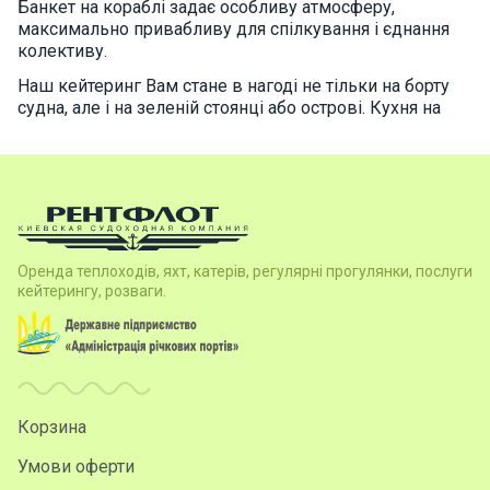
Банкет на кораблі задає особливу атмосферу,
максимально привабливу для спілкування і єднання
колективу.
Наш кейтеринг Вам стане в нагоді не тільки на борту
судна, але і на зеленій стоянці або острові. Кухня на
борту теплохода працює протягом всього рейсу,
надаючи якісний сервіс. Маючи великий досвід в
сфері виїзного ресторанного обслуговування, ми
легко і просто вирішуємо будь-які складнощі і
виконуємо побажання клієнтів, - будь то урочистий
прийом або офіційний коктейль, пікнік або гала-
вечеря, в приміщенні або на природі, - Рентфлот до
Оренда теплоходів, яхт, катерів, регулярні прогулянки, послуги
Ваших послуг.
кейтерингу, розваги.
Фуршет на теплоході в Києві або банкет на кораблі
можна замовити і в звичайному ресторані, але це не
гарантує своєчасність і якість послуг, що надаються.
Робота на борту теплохода вимагає особливої
вправності, а пропоновані страви для банкету повинні
враховувати особливості корабельної кухні - камбуза.
Корзина
Готові меню нашого ресторану виїзного
Умови оферти
обслуговування складаються з найвишуканіших страв,