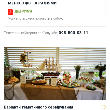
Програ
МЕНЮ З ФОТОГРАФІЯМИ
ми
ДИВИТИСЯ
відпочи
Усі напої можна принести з собою
нку
098-500-03-11
Телефони кейтерингової служби:
Подару
нкові
сертифі
кати
Розваг
и
Річкові
прогул
янки
Варіанти тематичного сервірування
Відгуки