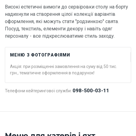
Високі естетичні вимоги до сервіровки столу на борту
Контакт
надихнули на створення цілої колекції варіантів
и
оформлення, які можуть стати "родзинкою" свята.
Посуд, текстиль, елементи декору і навіть одяг
персоналу - все підкреслюватиме стиль заходу.
МЕНЮ З ФОТОГРАФІЯМИ
Акція: при розміщенні замовлення на суму від 50 тис.
грн., тематичне оформлення в подарунок!
098-500-03-11
Телефони кейтерингової служби:
Меню для катерів і яхт