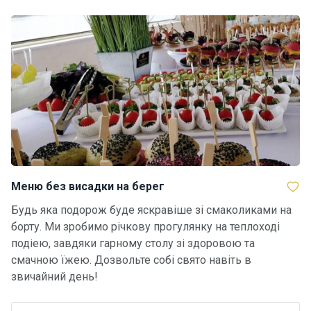
о
р
н
і
я
х
т
и
К
а
т
Меню без висадки на берег
е
р
Будь яка подорож буде яскравіше зі смаколиками на
и
борту. Ми зробимо річкову прогулянку на теплоході
подіею, завдяки гарному столу зі здоровою та
смачною їжею. Дозвольте собі свято навіть в
Про
звичайний день!
нас