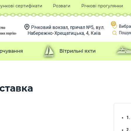
ункові сертифікати
Розваги
Річкові прогулянки
0
Вибра
Річковий вокзал, причал №5, вул.
Набережно-Хрещатицька, 4, Київ
Пошук
рчування
Вітрильні яхти
ставка
1
2