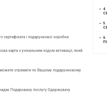
4
С
5
С
о сертифіката і подарункової коробки.
6
П
ова карта з унікальним кодом активації, який
Ви можете отримати по Вашому подарунковому
 надає Подаровану послугу Одержувачу