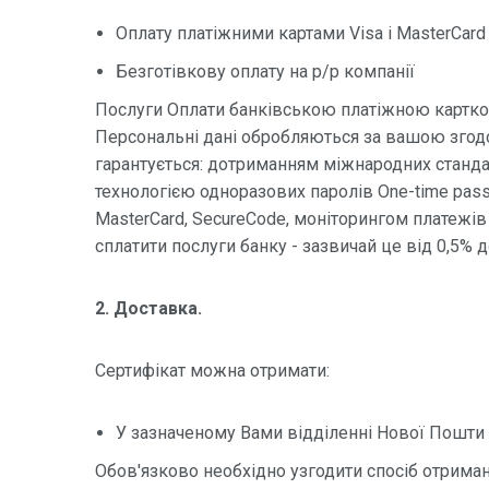
Оплату платіжними картами Visa і MasterCard
Безготівкову оплату на р/р компанії
Послуги Оплати банківською платіжною картко
Персональні дані обробляються за вашою зго
гарантується: дотриманням міжнародних станда
технологією одноразових паролів One-time passw
MasterCard, SecureCode, моніторингом платежів
сплатити послуги банку - зазвичай це від 0,5% д
2. Доставка.
Сертифікат можна отримати:
У зазначеному Вами відділенні Нової Пошти
Обов'язково необхідно узгодити спосіб отрима