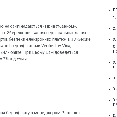
П
1
ю на сайті надаються «Приватбанком».
2
дою. Збереження ваших персональних даних
ртів безпеки електронних платежів 3D-Secure,
3
ord, сертифікатами Verified by Visa,
3
П
 24/7 online. При цьому Вам доведеться
о 2% від суми.
3
С
3
3
3
П
ння Сертифікату з менеджером Рентфлот.
3