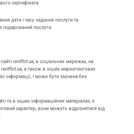
вого сертифіката.
ння дати і часу надання послуги та
 подарований послуги.
айті rentflot.ua, в соціальних мережах, на
rentflot.ua, а також в інших маркетингових
єї інформації, і може бути змінена без
йті та в інших інформаційних матеріалах, є
говий характер, вони можуть відрізнятися від
.