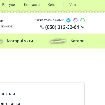
Відгуки
Контакти
Київ
Укр
Зв'язатись з нами:
не
 по назві
(050) 312-32-64
(050) 312-32-64
(050) 312-32-64
Моторні яхти
Катери
(050) 312-32-64
. ОПЛАТА.
. ДОСТАВКА.