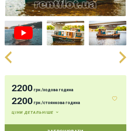
н
я
В
і
т
р
и
л
ь
н
і
я
х
2200
грн.
/
ходова година
т
и
2200
грн.
/
стоянкова година
ЦІНИ ДЕТАЛЬНІШЕ
М
о
т