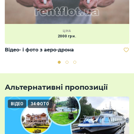
ЦІНА
2000 грн.
Відео- і фото з аеро-дрона
М
Альтернативні пропозиції
ВІДЕО
34 ФОТО