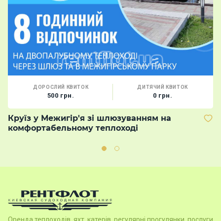
ДОРОСЛИЙ КВИТОК
ДИТЯЧИЙ КВИТОК
500 грн.
0 грн.
Круїз у Межигір'я зі шлюзуванням на
В
комфортабельному теплоході
м
Оренда теплоходів, яхт, катерів, регулярні прогулянки, послуги