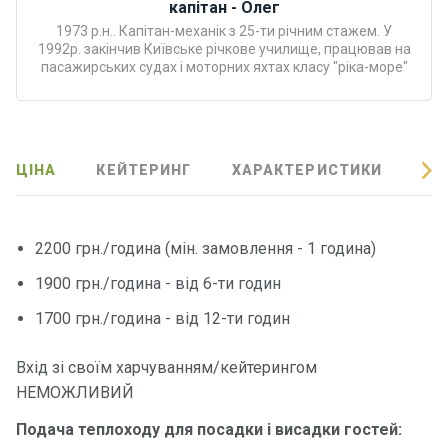
капітан - Олег
Програ
1973 р.н.. Капітан-механік з 25-ти річним стажем. У
ми
1992р. закінчив Київське річкове училище, працював на
відпочи
пасажирських судах і моторних яхтах класу "ріка-море"
нку
Подару
нкові
ЦІНА
КЕЙТЕРИНГ
ХАРАКТЕРИСТИКИ
ВІ
сертифі
кати
2200 грн./година (мін. замовлення - 1 година)
Розваг
и
1900 грн./година - від 6-ти годин
1700 грн./година - від 12-ти годин
Річкові
прогул
Вхід зі своїм харчуванням/кейтерингом
янки
НЕМОЖЛИВИЙ
Подача теплоходу для посадки і висадки гостей:
Відгуки