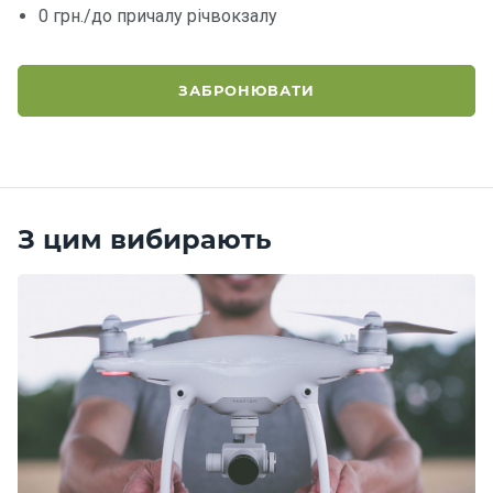
0 грн./до причалу річвокзалу
Контакт
и
ЗАБРОНЮВАТИ
З цим вибирають