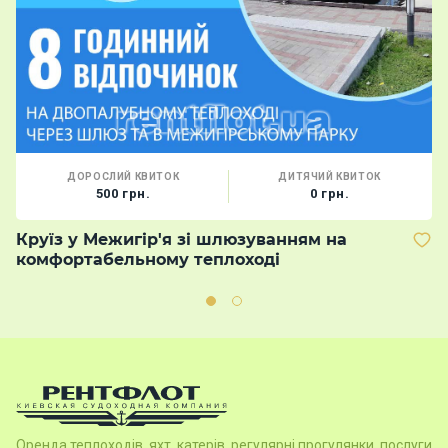
ДОРОСЛИЙ КВИТОК
ДИТЯЧИЙ КВИТОК
500 грн.
0 грн.
Круїз у Межигір'я зі шлюзуванням на
В
комфортабельному теплоході
м
Оренда теплоходів, яхт, катерів, регулярні прогулянки, послуги