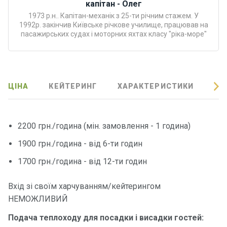
капітан - Олег
Програ
1973 р.н.. Капітан-механік з 25-ти річним стажем. У
ми
1992р. закінчив Київське річкове училище, працював на
відпочи
пасажирських судах і моторних яхтах класу "ріка-море"
нку
Подару
нкові
ЦІНА
КЕЙТЕРИНГ
ХАРАКТЕРИСТИКИ
ВІ
сертифі
кати
2200 грн./година (мін. замовлення - 1 година)
Розваг
и
1900 грн./година - від 6-ти годин
1700 грн./година - від 12-ти годин
Річкові
прогул
Вхід зі своїм харчуванням/кейтерингом
янки
НЕМОЖЛИВИЙ
Подача теплоходу для посадки і висадки гостей:
Відгуки