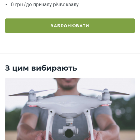
0 грн./до причалу річвокзалу
Контакт
и
ЗАБРОНЮВАТИ
З цим вибирають