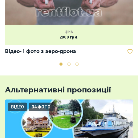
ЦІНА
2000 грн.
Відео- і фото з аеро-дрона
М
Альтернативні пропозиції
ВІДЕО
34 ФОТО