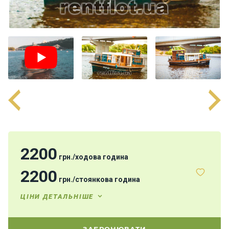
н
я
В
і
т
р
и
л
ь
н
і
я
х
2200
грн.
/
ходова година
т
и
2200
грн.
/
стоянкова година
ЦІНИ ДЕТАЛЬНІШЕ
М
о
т