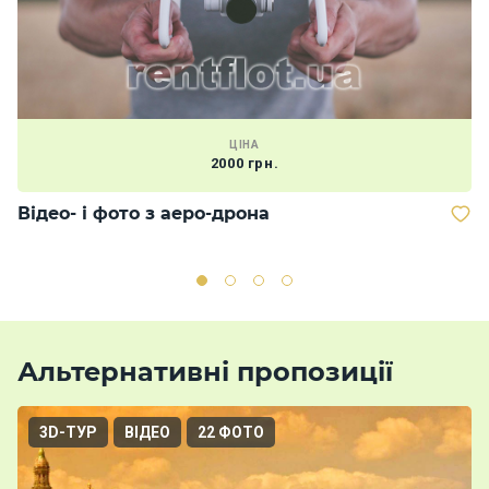
ЦІНА
2000 грн.
Відео- і фото з аеро-дрона
В
о
Альтернативні пропозиції
3D-ТУР
ВІДЕО
22 ФОТО