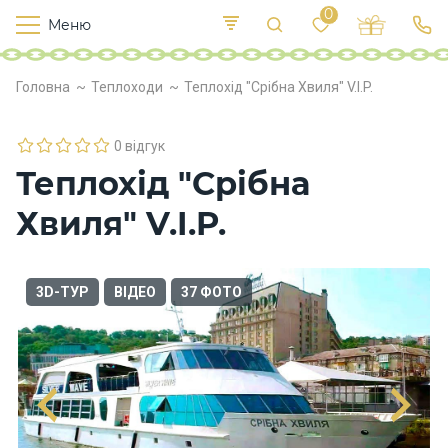
0
Меню
Т
е
К
У
Головна
Теплоходи
Теплохід "Срібна Хвиля" V.I.P.
иї
к
п
в
р
л
о
0 відгук
х
Теплохід "Срібна
о
д
Хвиля" V.I.P.
и
Х
3D-ТУР
ВІДЕО
37 ФОТО
а
р
ч
у
в
а
н