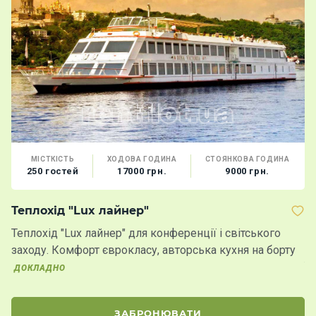
МІСТКІСТЬ
ХОДОВА ГОДИНА
СТОЯНКОВА ГОДИНА
250 гостей
17000 грн.
9000 грн.
Теплохід "Lux лайнер"
П
Д
Теплохід "Lux лайнер" для конференції і світського
Г
заходу. Комфорт єврокласу, авторська кухня на борту
т
ДОКЛАДНО
Д
ЗАБРОНЮВАТИ