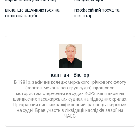
Програ
вікна, що відчиняються на
професійний посуд та
ми
головній палубі
інвентар
відпочи
нку
Подару
нкові
сертифі
кати
капітан - Віктор
Розваг
В 1981р. закінчив коледж морського і річкового флоту
и
(капітан-механік всіх груп судів), працював
мотористом-стерновим на судах КСРЗ, капітаном на
швидкісних пасажирських суднах на підводних крилах.
Прекрасний висококваліфікований фахівець і керівник
Річкові
на судні. Брав участь в ліквідації наслідків аварії на
прогул
ЧАЕС
янки
Відгуки