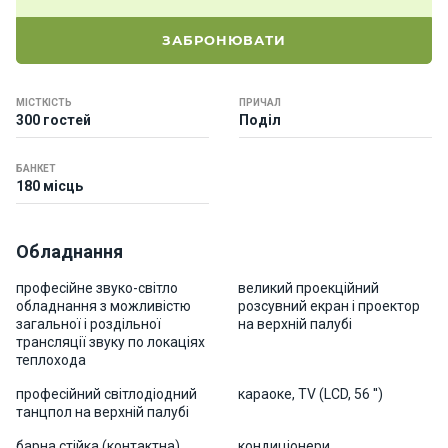
о
р
ЗАБРОНЮВАТИ
н
і
я
МІСТКІСТЬ
ПРИЧАЛ
х
300 гостей
Поділ
т
и
БАНКЕТ
180 місць
К
а
Обладнання
т
е
професійне звуко-світло
великий проекційний
р
обладнання з можливістю
розсувний екран і проектор
и
загальної і роздільної
на верхній палубі
трансляції звуку по локаціях
теплохода
Про
професійний світлодіодний
караоке, TV (LCD, 56 '')
нас
танцпол на верхній палубі
барна стійка (контактна)
кондиціонери