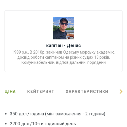
Програ
ми
відпочи
нку
Подару
нкові
капітан - Денис
сертифі
1989 р.н.. В 2010р. закінчив Одеську морську академію,
досвід роботи капітаном на різних судах 13 років.
кати
Комунікабельний, відповідальний, порядний
Розваг
и
ЦІНА
КЕЙТЕРИНГ
ХАРАКТЕРИСТИКИ
ВІ
Річкові
прогул
янки
350 дол./година (мін. замовлення - 2 години)
2700 дол./10-ти годинний день
Відгуки