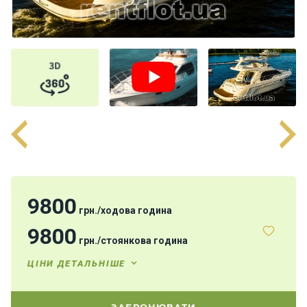
н
я
В
і
т
р
и
л
ь
н
і
я
х
9800
грн.
/
ходова година
т
и
9800
грн.
/
стоянкова година
ЦІНИ ДЕТАЛЬНІШЕ
М
о
т