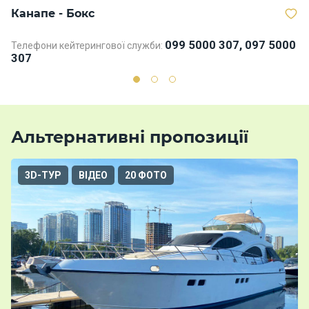
Канапе - Бокс
В
099 5000 307, 097 5000
Телефони кейтерингової служби:
307
Альтернативні пропозиції
3D-ТУР
ВІДЕО
20 ФОТО