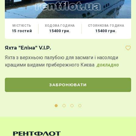
МІСТКІСТЬ
ХОДОВА ГОДИНА
СТОЯНКОВА ГОДИНА
15 гостей
15400 грн.
15400 грн.
Яхта "Еліна" V.I.P.
Я
Яхта з верхньою палубою для засмаги і насолоди
П
кращими видами прибережного Києва
к
ДОКЛАДНО
Д
ЗАБРОНЮВАТИ