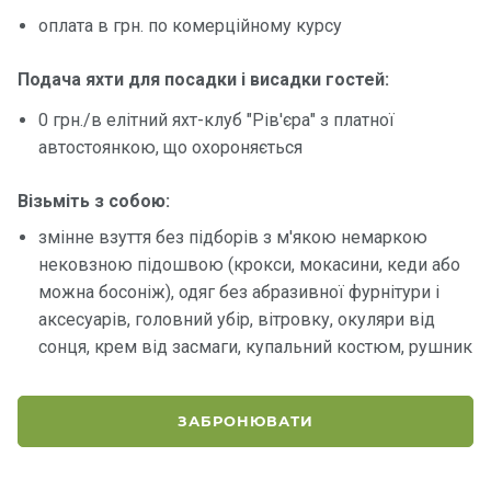
оплата в грн. по комерційному курсу
Контакт
и
Подача яхти для посадки і висадки гостей:
0 грн./в елітний яхт-клуб "Рів'єра" з платної
автостоянкою, що охороняється
Візьміть з собою:
змінне взуття без підборів з м'якою немаркою
нековзною підошвою (крокси, мокасини, кеди або
можна босоніж), одяг без абразивної фурнітури і
аксесуарів, головний убір, вітровку, окуляри від
сонця, крем від засмаги, купальний костюм, рушник
ЗАБРОНЮВАТИ