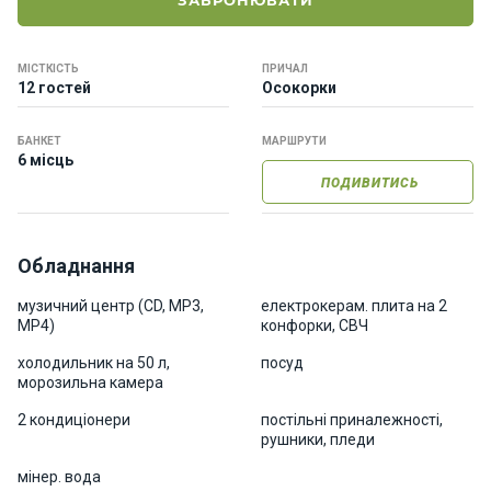
ЗАБРОНЮВАТИ
о
р
н
МІСТКІСТЬ
ПРИЧАЛ
і
12 гостей
Осокорки
я
х
т
БАНКЕТ
МАРШРУТИ
6 місць
и
ПОДИВИТИСЬ
К
а
Обладнання
т
е
музичний центр (CD, MP3,
електрокерам. плита на 2
MP4)
конфорки, СВЧ
р
и
холодильник на 50 л,
посуд
морозильна камера
Про
2 кондиціонери
постільні приналежності,
рушники, пледи
нас
мінер. вода