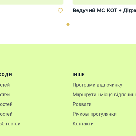
Ведучий МС КОТ + Дідж
ХОДИ
IНШЕ
остей
Програми відпочинку
остей
Маршрути і місця відпочин
гостей
Розваги
гостей
Річкові прогулянки
50 гостей
Контакти