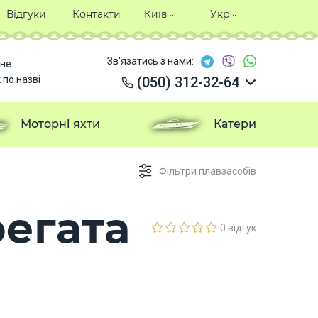
Відгуки
Контакти
Київ
Укр
Зв'язатись з нами:
не
 по назві
(050) 312-32-64
(050) 312-32-64
(050) 312-32-64
Моторні яхти
Катери
(050) 312-32-64
Фільтри плавзасобів
егата
0 відгук