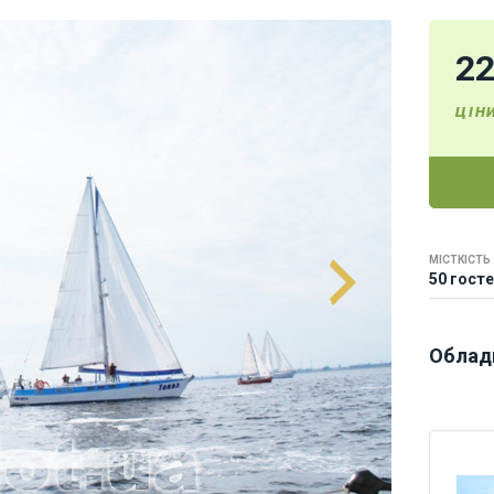
2
ЦІН
МІСТКІСТЬ
50 гост
Облад