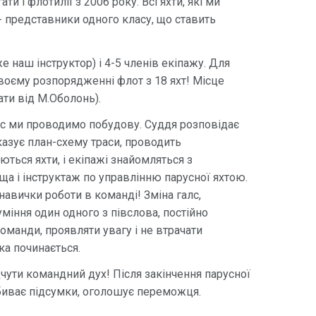
 і флотилії з 2006 року. Всі яхти, які ми
- представники одного класу, що ставить
же наш інструктор) і 4-5 членів екіпажу. Для
оєму розпорядженні флот з 18 яхт! Місце
ати від М.Оболонь).
час ми проводимо побудову. Суддя розповідає
казує план-схему траси, проводить
ться яхти, і екіпажі знайомляться з
ща і інструктаж по управлінню парусної яхтою.
навички роботи в команді! Зміна галс,
міння один одного з півслова, постійно
команди, проявляти увагу і не втрачати
нка починається.
дчути командний дух! Після закінчення парусної
дбиває підсумки, оголошує переможця.