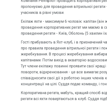
Компанія Рентфлот проводить корпоративні регати
пропонуємо для проведення вітрильної регати 
учасників в рівні умови.
Екіпаж яхти - максимум 6 чоловік: капітан (він 
проведення корпоративних регат ми маємо в св
проведення регати - Київ, Оболонь (5 хвилин їх
Гості прибувають в Яхт-клуб, і в призначений 
про правила проведення вітрильної регати і по
жеребкування. В процесі жеребкування вибираю
капітанами. Потім вихід в акваторію водосхови
Тут члени екіпажу повинні проявити свої кращі 
повороти, відкренювання - це все вимагає розу
співвідносити свої дії з роботою інших членів 
концентрації на цілі. Суддя подає команду, і го
Корпоративна регата, мабуть, кращий спосіб ві
регати всі яхти повертаються в клуб. Суддя пі