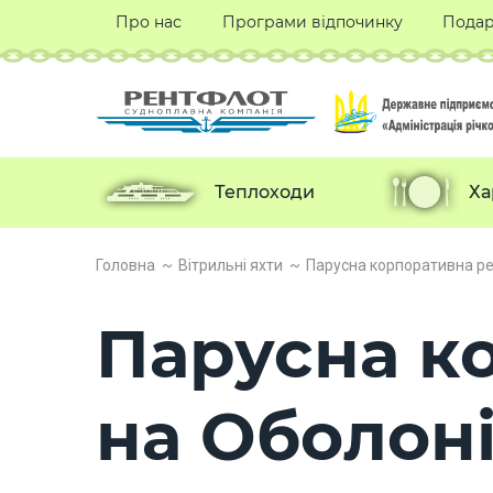
Про нас
Програми відпочинку
Подар
Теплоходи
Ха
Головна
Вітрильні яхти
Парусна корпоративна ре
Парусна к
на Оболон