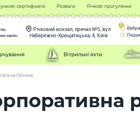
ункові сертифікати
Розваги
Річкові прогулянки
0
Вибра
Річковий вокзал, причал №5, вул.
Набережно-Хрещатицька, 4, Київ
Пошук
рчування
Вітрильні яхти
гата на Оболоні
орпоративна р
і