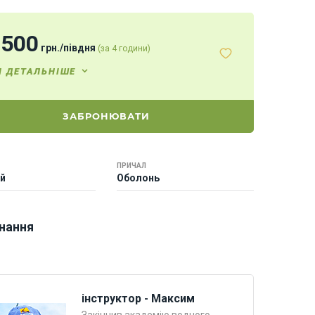
2500
грн.
/
півдня
(за 4 години)
И ДЕТАЛЬНІШЕ
ЗАБРОНЮВАТИ
ПРИЧАЛ
ей
Оболонь
нання
інструктор - Максим