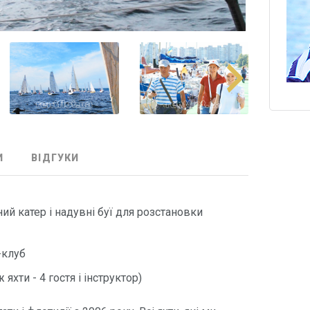
И
ВІДГУКИ
ний катер і надувні буї для розстановки
-клуб
 яхти - 4 гостя і інструктор)