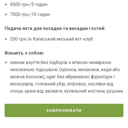
4500 грн./5 годин
Контакт
7500 грн./10 годин
и
Подача яхти для посадки та висадки гостей:
200 грн./в Київський міський яхт-клуб
Візьміть з собою:
змінне взуття без підборів з м'якою немаркою
нековзною підошвою (крокси, мокасини, кеди або
можна босоніж), одяг без абразивної фурнітури і
аксесуарів, головний убір, вітровку, окуляри від
сонця, крем від засмаги, купальний костюм, рушник
ЗАБРОНЮВАТИ