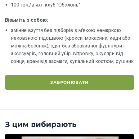
100 грн./в яхт-клуб "Оболонь"
Контакт
Візьміть з собою:
и
змінне взуття без підборів з м'якою немаркою
нековзною підошвою (крокси, мокасини, кеди або
можна босоніж), одяг без абразивної фурнітури і
аксесуарів, головний убір, вітровку, окуляри від
сонця, крем від засмаги, купальний костюм, рушник
ЗАБРОНЮВАТИ
З цим вибирають