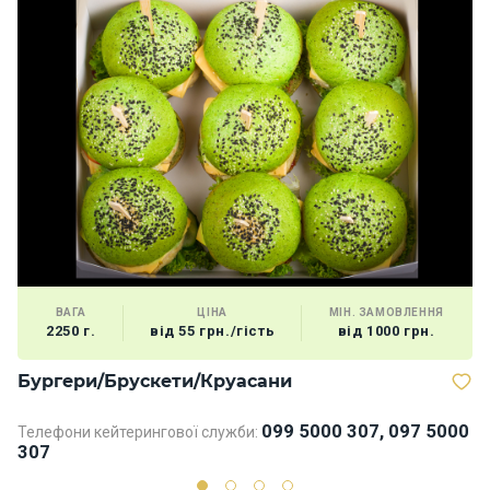
ВАГА
ЦІНА
МІН. ЗАМОВЛЕННЯ
2250 г.
від 55 грн./гість
від 1000 грн.
Бургери/Брускети/Круасани
Д
099 5000 307, 097 5000
Телефони кейтерингової служби:
Те
307
3