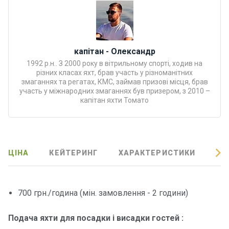
Програ
ми
відпочи
нку
капітан - Олександр
1992 р.н.. З 2000 року в вітрильному спорті, ходив на
Подару
різних класах яхт, брав участь у різноманітних
нкові
змаганнях та регатах, КМС, займав призові місця, брав
участь у міжнародних змаганнях був призером, з 2010 –
сертифі
капітан яхти Томато
кати
Розваг
и
ЦІНА
КЕЙТЕРИНГ
ХАРАКТЕРИСТИКИ
ВІ
Річкові
прогул
700 грн./година (мін. замовлення - 2 години)
янки
Подача яхти для посадки і висадки гостей :
Відгуки