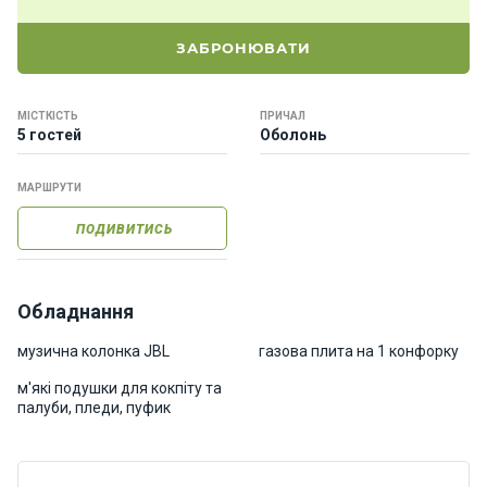
о
р
ЗАБРОНЮВАТИ
н
і
я
МІСТКІСТЬ
ПРИЧАЛ
х
5 гостей
Оболонь
т
и
МАРШРУТИ
ПОДИВИТИСЬ
К
а
т
е
Обладнання
р
и
музична колонка JBL
газова плита на 1 конфорку
м'які подушки для кокпіту та
палуби, пледи, пуфик
Про
нас