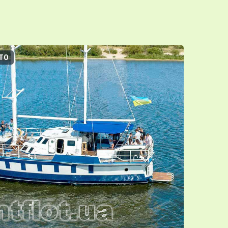
ТО
3D-ТУР