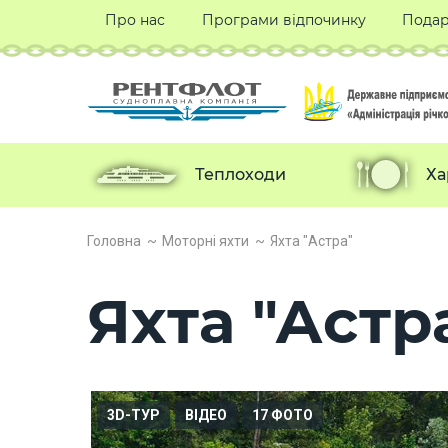
Про нас
Програми відпочинку
Подар
Теплоходи
Ха
Головна
Моторні яхти
Яхта "Астра"
Яхта "Астр
3D-ТУР
ВІДЕО
17 ФОТО