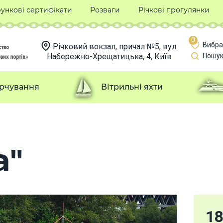
ункові сертифікати
Розваги
Річкові прогулянки
0
Вибра
Річковий вокзал, причал №5, вул.
Набережно-Хрещатицька, 4, Київ
Пошук
рчування
Вітрильні яхти
а"
1