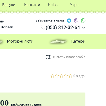
Відгуки
Контакти
Київ
Укр
Зв'язатись з нами:
не
 по назві
(050) 312-32-64
(050) 312-32-64
(050) 312-32-64
Моторні яхти
Катери
(050) 312-32-64
Фільтри плавзасобів
0 відгук
800
грн.
/
ходова година