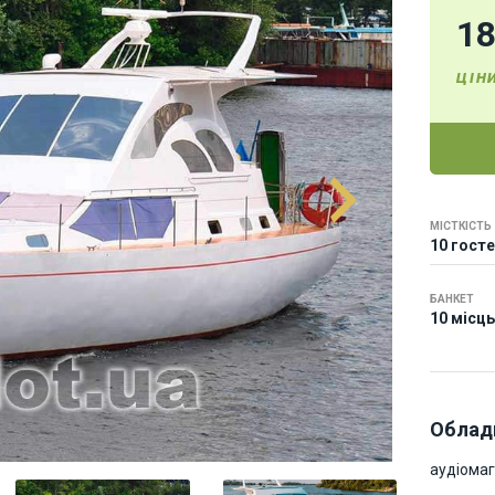
1
ЦІН
МІСТКІСТЬ
10 гост
БАНКЕТ
10 місць
Облад
аудіома