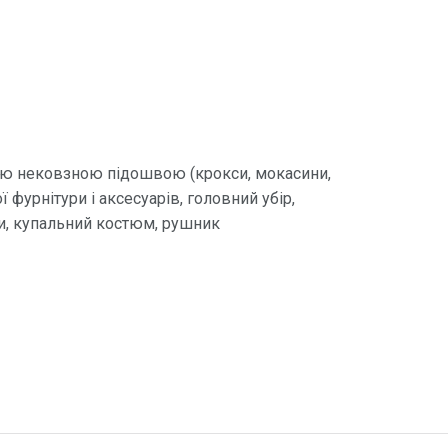
кою нековзною підошвою (крокси, мокасини,
 фурнітури і аксесуарів, головний убір,
ги, купальний костюм, рушник