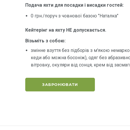
Подача яхти для посадки і висадки гостей:
0 грн./поруч з човнової базою "Наталка"
Кейтерінг на яхту НЕ допускається.
Візьміть з собою:
змінне взуття без підборів з м'якою немар
кеди або можна босоніж), одяг без абразивної
вітровку, окуляри від сонця, крем від засма
ЗАБРОНЮВАТИ