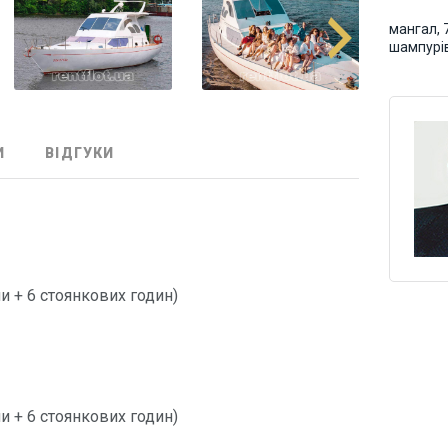
мангал, 
шампурів
И
ВІДГУКИ
)
ни + 6 стоянкових годин)
)
ни + 6 стоянкових годин)