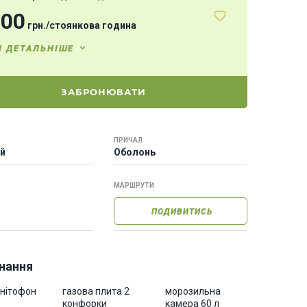
800
грн.
/
стоянкова година
И ДЕТАЛЬНІШЕ
ЗАБРОНЮВАТИ
ПРИЧАЛ
ей
Оболонь
МАРШРУТИ
ПОДИВИТИСЬ
нання
гнітофон
газова плита 2
морозильна
конфорки
камера 60 л