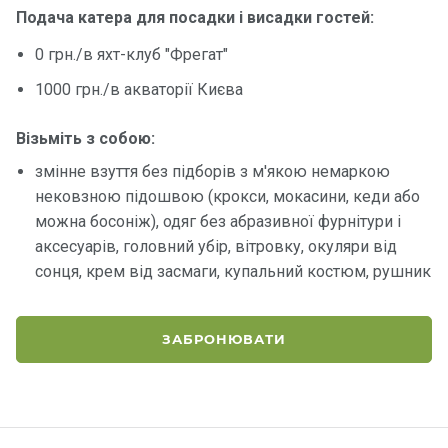
Подача катера для посадки і висадки гостей:
Контакт
0 грн./в яхт-клуб "Фрегат"
и
1000 грн./в акваторії Києва
Візьміть з собою:
змінне взуття без підборів з м'якою немаркою
нековзною підошвою (крокси, мокасини, кеди або
можна босоніж), одяг без абразивної фурнітури і
аксесуарів, головний убір, вітровку, окуляри від
сонця, крем від засмаги, купальний костюм, рушник
ЗАБРОНЮВАТИ