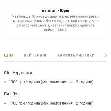
Програ
ми
капітан - Юрій
відпочи
Має більше 10 років досвіду управління маломірними
нку
моторними судами. Фанат водних видів спорту, має
багаторічний досвід навчання вейкбордингу та
вейксерфінгу.
Подару
нкові
сертифі
кати
ЦІНА
КЕЙТЕРИНГ
ХАРАКТЕРИСТИКИ
ВІ
Розваг
и
Сб.- Нд., свята:
1900 грн./година (мін. замовлення - 2 години)
Річкові
прогул
Пн.- Пт.:
янки
1700 грн./година (мін. замовлення - 2 години)
Відгуки