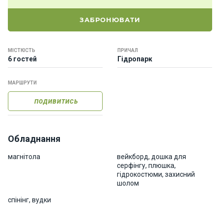
о
р
ЗАБРОНЮВАТИ
н
і
я
МІСТКІСТЬ
ПРИЧАЛ
х
6 гостей
Гідропарк
т
и
МАРШРУТИ
ПОДИВИТИСЬ
К
а
т
е
Обладнання
р
и
магнітола
вейкборд, дошка для
серфінгу, плюшка,
гідрокостюми, захисний
шолом
Про
нас
спінінг, вудки