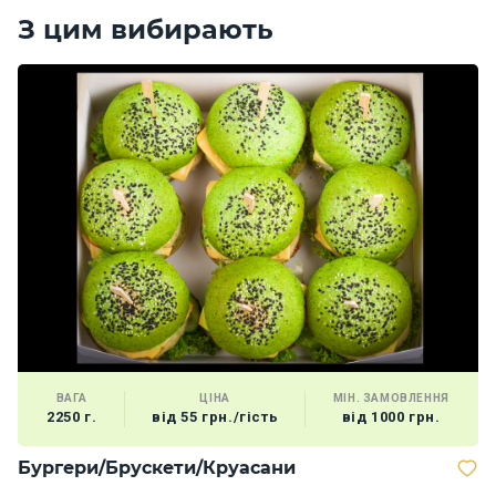
З цим вибирають
ВАГА
ЦІНА
МІН. ЗАМОВЛЕННЯ
2250 г.
від 55 грн./гість
від 1000 грн.
Бургери/Брускети/Круасани
В