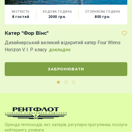
МІСТКІСТЬ
ХОДОВА ГОДИНА
СТОЯНКОВА ГОДИНА
8 гостей
2000 грн.
800 грн.
Катер "Фор Вінс"
Я
Дизайнерський великий відкритий катер Four Winns
М
Horizon V. I. P. класу
к
ДОКЛАДНО
ЗАБРОНЮВАТИ
Оренда теплоходів, яхт, катерів, регулярні прогулянки, послуги
кейтерингу, розваги.