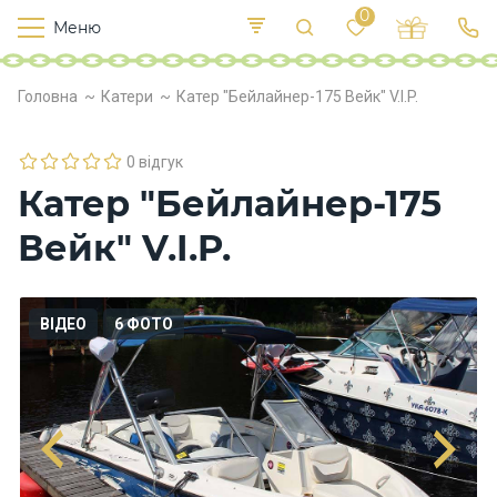
0
Меню
Т
е
К
У
Головна
Катери
Катер "Бейлайнер-175 Вейк" V.I.P.
иї
к
п
в
р
л
о
0 відгук
х
Катер "Бейлайнер-175
о
д
Вейк" V.I.P.
и
Х
ВІДЕО
6 ФОТО
а
р
ч
у
в
а
н