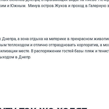
им и Южным. Минув остров Жуков и проход в Галерную зат
х Днепра, а зона отдыха на материке в прекрасном живопис
ым теплоходом и отлично отпраздновать корпоратив, а мож
вилизации месте. В распоряжении гостей базы пляж и тени
выходом в Днепр.