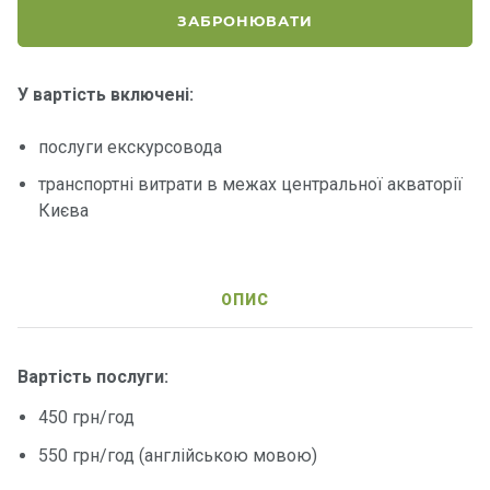
о
ЗАБРОНЮВАТИ
р
н
і
У вартість включені:
я
х
т
послуги екскурсовода
и
транспортні витрати в межах центральної акваторії
Києва
К
а
т
ОПИС
е
р
и
Вартість послуги:
Про
450 грн/год
нас
550 грн/год (англійською мовою)