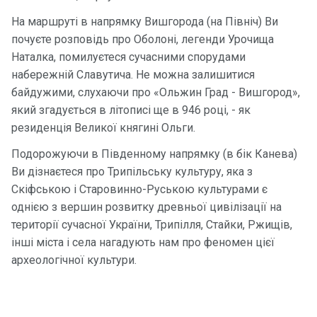
На маршруті в напрямку Вишгорода (на Північ) Ви
Контакт
почуєте розповідь про Оболоні, легенди Урочища
и
Наталка, помилуєтеся сучасними спорудами
набережній Славутича. Не можна залишитися
байдужими, слухаючи про «Ольжин Град - Вишгород»,
який згадується в літописі ще в 946 році, - як
резиденція Великої княгині Ольги.
Подорожуючи в Південному напрямку (в бік Канева)
Ви дізнаєтеся про Трипільську культуру, яка з
Скіфською і Старовинно-Руською культурами є
однією з вершин розвитку древньої цивілізації на
території сучасної України, Трипілля, Стайки, Ржищів,
інші міста і села нагадують нам про феномен цієї
археологічної культури.