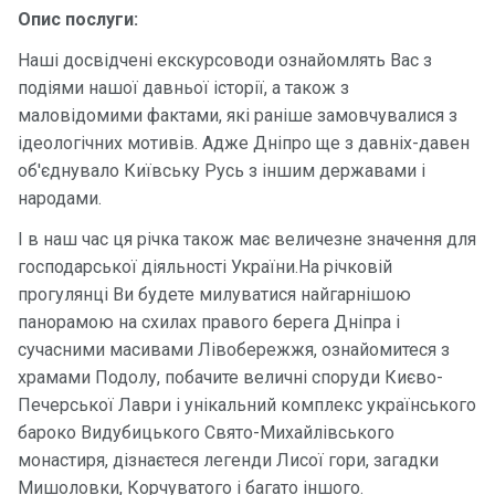
Програ
Опис послуги:
ми
Наші досвідчені екскурсоводи ознайомлять Вас з
відпочи
подіями нашої давньої історії, а також з
нку
маловідомими фактами, які раніше замовчувалися з
ідеологічних мотивів. Адже Дніпро ще з давніх-давен
Подару
об'єднувало Київську Русь з іншим державами і
нкові
народами.
сертифі
кати
І в наш час ця річка також має величезне значення для
господарської діяльності України.На річковій
Розваг
прогулянці Ви будете милуватися найгарнішою
и
панорамою на схилах правого берега Дніпра і
сучасними масивами Лівобережжя, ознайомитеся з
Річкові
храмами Подолу, побачите величні споруди Києво-
прогул
Печерської Лаври і унікальний комплекс українського
янки
бароко Видубицького Свято-Михайлівського
монастиря, дізнаєтеся легенди Лисої гори, загадки
Відгуки
Мишоловки, Корчуватого і багато іншого.