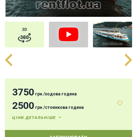
н
я
В
і
т
р
и
л
ь
н
і
я
х
3750
грн.
/
ходова година
т
и
2500
грн.
/
стоянкова година
ЦІНИ ДЕТАЛЬНІШЕ
М
о
т