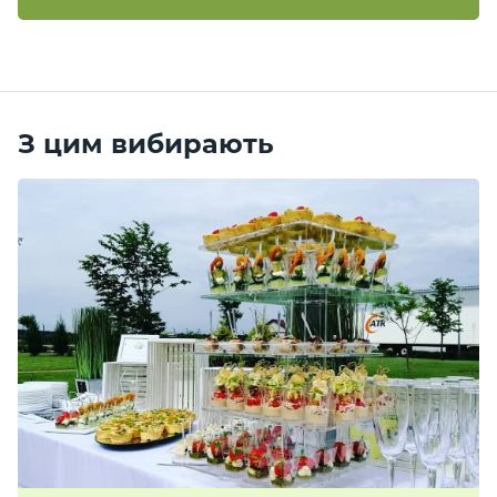
Контакт
и
З цим вибирають