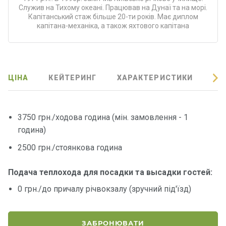
Програ
Служив на Тихому океані. Працював на Дунаї та на морі.
ми
Капітанський стаж більше 20-ти років. Має диплом
капітана-механіка, а також яхтового капітана
відпочи
нку
Подару
ЦІНА
КЕЙТЕРИНГ
ХАРАКТЕРИСТИКИ
ВІ
нкові
сертифі
кати
3750 грн./ходова година (мін. замовлення - 1
година)
Розваг
и
2500 грн./стоянкова година
Річкові
Подача теплохода для посадки та высадки гостей:
прогул
0 грн./до причалу річвокзалу (зручний під'їзд)
янки
Відгуки
ЗАБРОНЮВАТИ