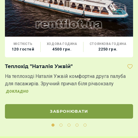
МІСТКІСТЬ
ХОДОВА ГОДИНА
СТОЯНКОВА ГОДИНА
120 гостей
4500 грн.
2250 грн.
Теплохід "Наталія Ужвій"
Т
На теплоході Наталія Ужвій комфортна друга палуба
К
для пасажирів. Зручний причал біля річвокзалу
в
ДОКЛАДНО
ЗАБРОНЮВАТИ