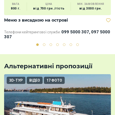
ВАГА
ЦІНА
МІН. ЗАМОВЛЕННЯ
800 г.
від 700 грн./гість
від 3000 грн.
Меню з висадкою на острові
М
099 5000 307, 097 5000
Телефони кейтерингової служби:
Те
307
3
Альтернативні пропозиції
3D-ТУР
ВІДЕО
17 ФОТО