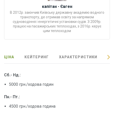
Програ
капітан - Євген
ми
В 2012р. закінчив Київську державну академію водного
відпочи
транспорту, де отримав освіту за напрямом
нку
судноводіння і енергетичні установки судів. З 2009р.
працює на пасажирських теплоходах, з 2016р. керує
цим теплоходом
Подару
нкові
сертифі
кати
ЦІНА
КЕЙТЕРИНГ
ХАРАКТЕРИСТИКИ
ВІ
Розваг
и
Сб.- Нд.:
5000 грн./ходова годин
Річкові
прогул
Пн.- Пт.:
янки
4500 грн./ходова година
Відгуки