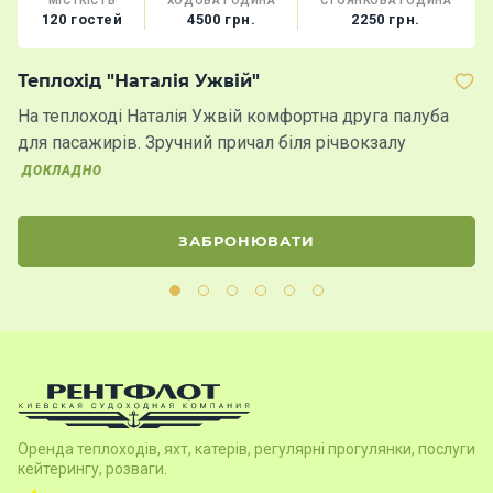
МІСТКІСТЬ
ХОДОВА ГОДИНА
СТОЯНКОВА ГОДИНА
120 гостей
4500 грн.
2250 грн.
Теплохід "Наталія Ужвій"
Б
На теплоході Наталія Ужвій комфортна друга палуба
Н
для пасажирів. Зручний причал біля річвокзалу
в
К
ДОКЛАДНО
ЗАБРОНЮВАТИ
Оренда теплоходів, яхт, катерів, регулярні прогулянки, послуги
кейтерингу, розваги.