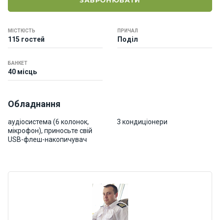
ЗАБРОНЮВАТИ
о
р
н
МІСТКІСТЬ
ПРИЧАЛ
і
115 гостей
Поділ
я
х
т
БАНКЕТ
40 місць
и
Обладнання
К
а
аудіосистема (6 колонок,
3 кондиціонери
т
мікрофон), приносьте свій
е
USB-флеш-накопичувач
р
и
Про
нас