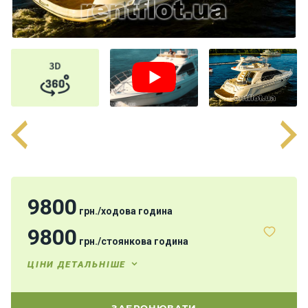
н
я
В
і
т
р
и
л
ь
н
і
я
х
9800
грн.
/
ходова година
т
и
9800
грн.
/
стоянкова година
ЦІНИ ДЕТАЛЬНІШЕ
М
о
т