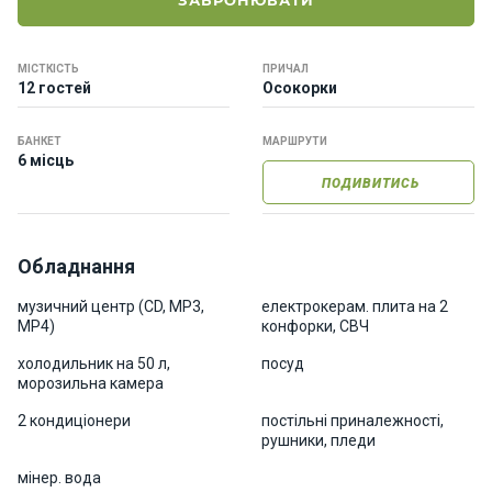
ЗАБРОНЮВАТИ
о
р
н
МІСТКІСТЬ
ПРИЧАЛ
і
12 гостей
Осокорки
я
х
т
БАНКЕТ
МАРШРУТИ
6 місць
и
ПОДИВИТИСЬ
К
а
Обладнання
т
е
музичний центр (CD, MP3,
електрокерам. плита на 2
MP4)
конфорки, СВЧ
р
и
холодильник на 50 л,
посуд
морозильна камера
Про
2 кондиціонери
постільні приналежності,
рушники, пледи
нас
мінер. вода