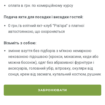
оплата в грн. по комерційному курсу
Контакт
и
Подача яхти для посадки і висадки гостей:
0 грн./в елітний яхт-клуб "Рів'єра" з платної
автостоянкою, що охороняється
Візьміть з собою:
змінне взуття без підборів з м'якою немаркою
нековзною підошвою (крокси, мокасини, кеди або
можна босоніж), одяг без абразивної фурнітури і
аксесуарів, головний убір, вітровку, окуляри від
сонця, крем від засмаги, купальний костюм, рушник
ЗАБРОНЮВАТИ