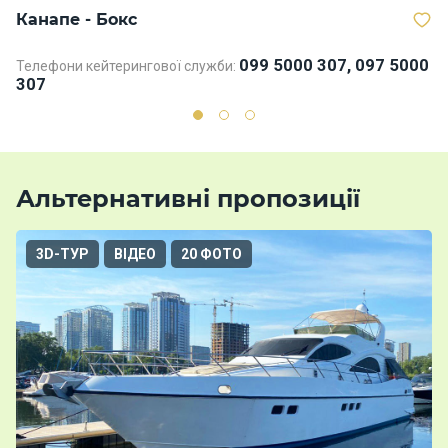
Канапе - Бокс
В
099 5000 307, 097 5000
Телефони кейтерингової служби:
307
Альтернативні пропозиції
3D-ТУР
ВІДЕО
20 ФОТО