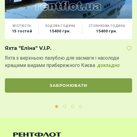
МІСТКІСТЬ
ХОДОВА ГОДИНА
СТОЯНКОВА ГОДИНА
15 гостей
15400 грн.
15400 грн.
Яхта "Еліна" V.I.P.
Я
Яхта з верхньою палубою для засмаги і насолоди
П
кращими видами прибережного Києва
к
ДОКЛАДНО
Д
ЗАБРОНЮВАТИ