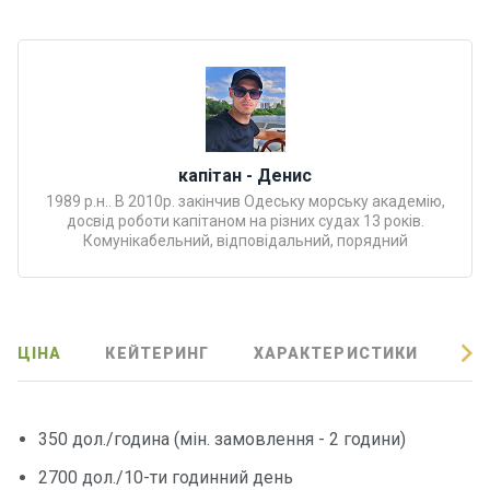
Програ
ми
відпочи
нку
Подару
нкові
капітан - Денис
сертифі
1989 р.н.. В 2010р. закінчив Одеську морську академію,
досвід роботи капітаном на різних судах 13 років.
кати
Комунікабельний, відповідальний, порядний
Розваг
и
ЦІНА
КЕЙТЕРИНГ
ХАРАКТЕРИСТИКИ
ВІ
Річкові
прогул
янки
350 дол./година (мін. замовлення - 2 години)
2700 дол./10-ти годинний день
Відгуки