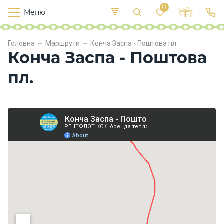
0
Меню
Т
е
К
У
Головна
Маршрути
Конча Заспа - Поштова пл.
иї
к
п
Конча Заспа - Поштова
в
р
л
о
пл.
х
о
д
и
Х
а
р
ч
у
в
а
н