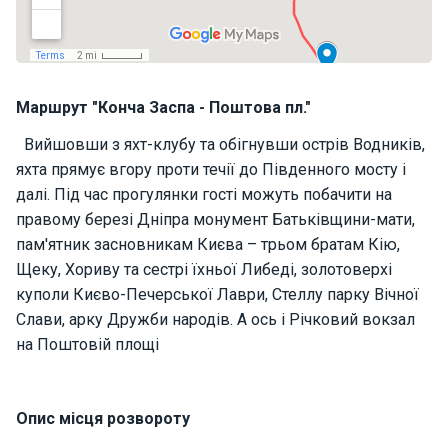
н
я
В
Маршрут "Конча Заспа - Поштова пл."
і
т
Вийшовши з яхт-клубу та обігнувши острів Водників,
р
яхта прямує вгору проти течії до Південного мосту і
и
л
далі. Під час прогулянки гості можуть побачити на
ь
правому березі Дніпра монумент Батьківщини-мати,
н
пам'ятник засновникам Києва – трьом братам Кію,
і
Щеку, Хориву та сестрі їхньої Либеді, золотоверхі
я
х
куполи Києво-Печерської Лаври, Стеллу парку Вічної
т
Слави, арку Дружби народів. А ось і Річковий вокзал
и
на Поштовій площі
М
Опис місця розвороту
о
т