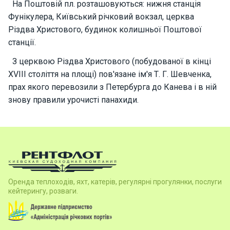
На Поштовій пл. розташовуються: нижня станція
о
р
Фунікулера, Київський річковий вокзал, церква
н
Різдва Христового, будинок колишньої Поштової
і
станції.
я
х
З церквою Різдва Христового (побудованої в кінці
т
XVIII століття на площі) пов'язане ім'я Т. Г. Шевченка,
и
прах якого перевозили з Петербурга до Канева і в ній
знову правили урочисті панахиди.
К
а
т
е
р
и
Оренда теплоходів, яхт, катерів, регулярні прогулянки, послуги
кейтерингу, розваги.
Про
нас