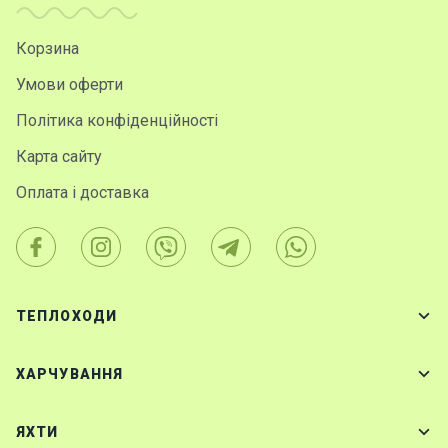
Програ
ми
Корзина
відпочи
нку
Умови оферти
Політика конфіденційності
Подару
Карта сайту
нкові
сертифі
Оплата і доставка
кати
Розваг
и
ТЕПЛОХОДИ
Річкові
прогул
ХАРЧУВАННЯ
янки
ЯХТИ
Відгуки