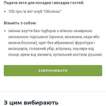
Подача яхти для посадки і висадки гостей:
Контакт
100 грн./в яхт-клуб "Оболонь"
и
Візьміть з собою:
змінне взуття без підборів з м'якою немаркою
нековзною підошвою (крокси, мокасини, кеди або
можна босоніж), одяг без абразивної фурнітури і
аксесуарів, головний убір, вітровку, окуляри від
сонця, крем від засмаги, купальний костюм, рушник
ЗАБРОНЮВАТИ
З цим вибирають