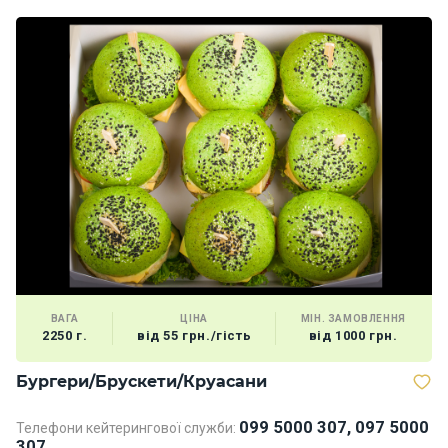
ВАГА
ЦІНА
МІН. ЗАМОВЛЕННЯ
2250 г.
від 55 грн./гість
від 1000 грн.
Бургери/Брускети/Круасани
В
099 5000 307, 097 5000
Телефони кейтерингової служби:
307