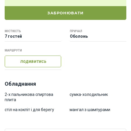
о
р
ЗАБРОНЮВАТИ
н
і
я
МІСТКІСТЬ
ПРИЧАЛ
х
7 гостей
Оболонь
т
и
МАРШРУТИ
ПОДИВИТИСЬ
К
а
т
е
Обладнання
р
и
2-х пальникова спиртова
сумка-холодильник
плита
стіл на кокпіт і для берегу
мангал з шампурами
Про
нас