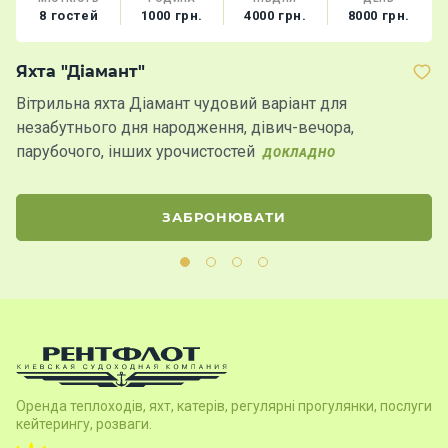
8 гостей
1000 грн.
4000 грн.
8000 грн.
Яхта "Діамант"
Т
Вітрильна яхта Діамант чудовий варіант для
Т
незабутнього дня народження, дівич-вечора,
ві
парубочого, інших урочистостей
д
ДОКЛАДНО
ЗАБРОНЮВАТИ
Оренда теплоходів, яхт, катерів, регулярні прогулянки, послуги
кейтерингу, розваги.