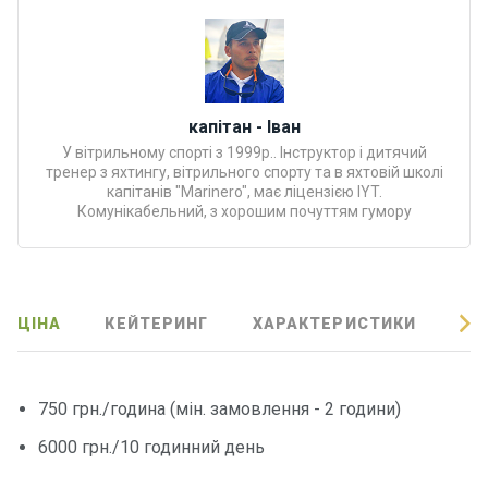
Програ
ми
відпочи
нку
капітан - Іван
Подару
У вітрильному спорті з 1999р.. Інструктор і дитячий
нкові
тренер з яхтингу, вітрильного спорту та в яхтовій школі
капітанів "Marinero", має ліцензією IYT.
сертифі
Комунікабельний, з хорошим почуттям гумору
кати
Розваг
и
ЦІНА
КЕЙТЕРИНГ
ХАРАКТЕРИСТИКИ
ВІ
Річкові
прогул
750 грн./година (мін. замовлення - 2 години)
янки
6000 грн./10 годинний день
Відгуки