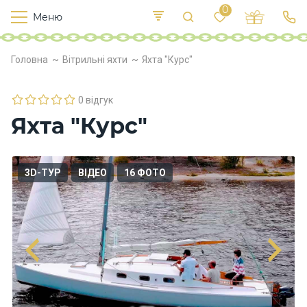
0
Меню
Т
е
К
У
Головна
Вітрильні яхти
Яхта "Курс"
иї
к
п
в
р
л
о
0 відгук
х
Яхта "Курс"
о
д
и
3D-ТУР
ВІДЕО
16 ФОТО
Х
а
р
ч
у
в
а
н