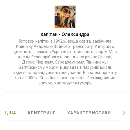
Програ
ми
відпочи
нку
капітан - Олександра
Подару
Яхтовий капітан з 1992р., вища освіта, закінчила
нкові
Київську Академію Водного Транспорту. У вітрилі з
дитинства, чемпіон України з вітрильного спорту. Має
сертифі
досвід безаварійного плавання по річках Дніпро,
кати
Десна; Чорному, Середземному, Північному і
Балтійському морям. Викладає в парусній школі,
здійснює індивідуальні тренування. В системі прокату
Розваг
яхт з 2005р.. Спокійна, врівноважена, без шкідливих
и
звичок, має почуття гумору
Річкові
прогул
янки
ЦІНА
КЕЙТЕРИНГ
ХАРАКТЕРИСТИКИ
ВІ
Відгуки