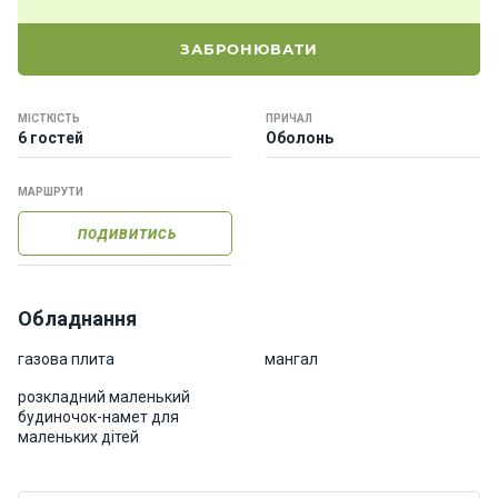
о
р
ЗАБРОНЮВАТИ
н
і
я
МІСТКІСТЬ
ПРИЧАЛ
х
6 гостей
Оболонь
т
и
МАРШРУТИ
ПОДИВИТИСЬ
К
а
т
е
Обладнання
р
и
газова плита
мангал
розкладний маленький
будиночок-намет для
Про
маленьких дітей
нас