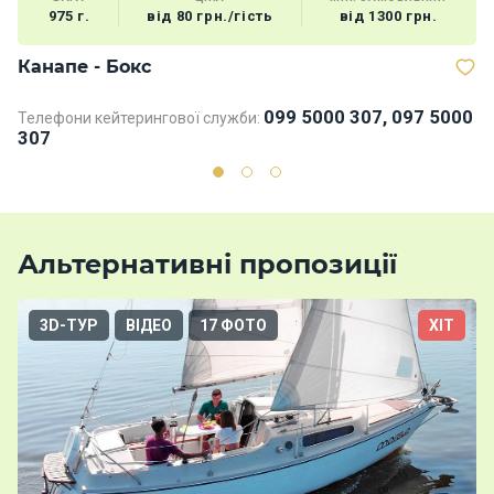
975 г.
від 80 грн./гість
від 1300 грн.
Канапе - Бокс
В
099 5000 307, 097 5000
Телефони кейтерингової служби:
307
Альтернативні пропозиції
3D-ТУР
ВІДЕО
17 ФОТО
ХІТ