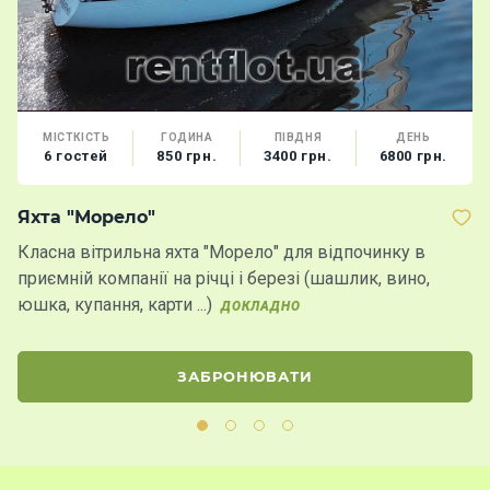
МІСТКІСТЬ
ГОДИНА
ПІВДНЯ
ДЕНЬ
6 гостей
850 грн.
3400 грн.
6800 грн.
Яхта "Морело"
Я
Класна вітрильна яхта "Морело" для відпочинку в
Ві
приємній компанії на річці і березі (шашлик, вино,
н
юшка, купання, карти ...)
п
ДОКЛАДНО
ЗАБРОНЮВАТИ