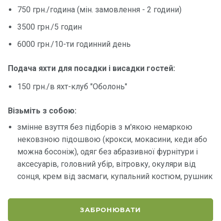
750 грн./година (мін. замовлення - 2 години)
Контакт
3500 грн./5 годин
и
6000 грн./10-ти годинний день
Подача яхти для посадки і висадки гостей:
150 грн./в яхт-клуб "Оболонь"
Візьміть з собою:
змінне взуття без підборів з м'якою немаркою
нековзною підошвою (крокси, мокасини, кеди або
можна босоніж), одяг без абразивної фурнітури і
аксесуарів, головний убір, вітровку, окуляри від
сонця, крем від засмаги, купальний костюм, рушник
ЗАБРОНЮВАТИ