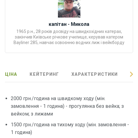
Програ
ми
відпочи
капітан - Микола
нку
1965 р.н., 28 років досвіду на швидкохідних катерах,
закінчив Київське річкове училище, керував катером
Подару
Bayliner 285, навчає освоєнню водних лиж і вейкборду
нкові
сертифі
кати
ЦІНА
КЕЙТЕРИНГ
ХАРАКТЕРИСТИКИ
ВІ
Розваг
и
2000 грн./година на швидкому ходу (мін.
Річкові
замовлення - 1 година) - прогулянка без вейка; з
прогул
вейком; з лижами
янки
1500 грн./година на тихому ходу (мін. замовлення -
1 година)
Відгуки