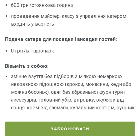
600 грн./стоянкова година
Контакт
проведення майстер-класу з управління катером
и
входить у вартість
Подача катера для посадки і висадки гостей:
0 грн./в Гідропарк
Візьміть з собою:
змінне взуття без підборів з м'якою немаркою
нековзною підошвою (крокси, мокасини, кеди або
можна босоніж), одяг без абразивної фурнітури і
аксесуарів, головний убір, вітровку, окуляри від
сонця, крем від засмаги, купальний костюм, рушник
ЗАБРОНЮВАТИ