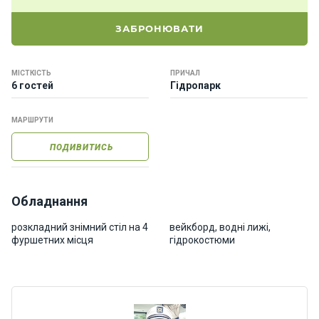
о
р
ЗАБРОНЮВАТИ
н
і
я
МІСТКІСТЬ
ПРИЧАЛ
х
6 гостей
Гідропарк
т
и
МАРШРУТИ
ПОДИВИТИСЬ
К
а
т
е
Обладнання
р
и
розкладний знімний стіл на 4
вейкборд, водні лижі,
фуршетних місця
гідрокостюми
Про
нас