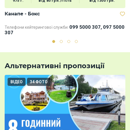
975 г.
від 80 грн./гість
від 1300 грн.
Канапе - Бокс
Д
099 5000 307, 097 5000
Телефони кейтерингової служби:
Те
307
3
Альтернативні пропозиції
ВІДЕО
34 ФОТО