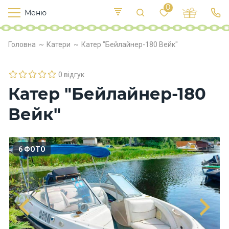
0
Меню
Т
е
К
У
Головна
Катери
Катер "Бейлайнер-180 Вейк"
иї
к
п
в
р
л
о
0 відгук
х
Катер "Бейлайнер-180
о
д
Вейк"
и
Х
6 ФОТО
а
р
ч
у
в
а
н