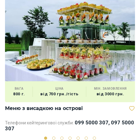
ВАГА
ЦІНА
МІН. ЗАМОВЛЕННЯ
800 г.
від 700 грн./гість
від 3000 грн.
Меню з висадкою на острові
В
099 5000 307, 097 5000
Телефони кейтерингової служби:
Те
307
3