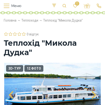
0
Меню
Т
е
К
У
Головна
Теплоходи
Теплохід "Микола Дудка"
иї
к
п
в
р
л
о
0 відгук
х
Теплохід "Микола
о
д
Дудка"
и
Х
3D-ТУР
12 ФОТО
а
р
ч
у
в
а
н