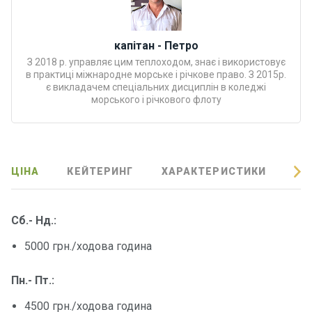
Програ
ми
відпочи
капітан - Петро
нку
З 2018 р. управляє цим теплоходом, знає і використовує
в практиці міжнародне морське і річкове право. З 2015р.
є викладачем спеціальних дисциплін в коледжі
Подару
морського і річкового флоту
нкові
сертифі
кати
ЦІНА
КЕЙТЕРИНГ
ХАРАКТЕРИСТИКИ
ВІ
Розваг
и
Сб.- Нд.:
Річкові
5000 грн./ходова година
прогул
янки
Пн.- Пт.:
Відгуки
4500 грн./ходова година