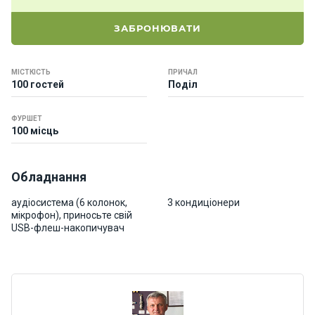
о
р
ЗАБРОНЮВАТИ
н
і
я
МІСТКІСТЬ
ПРИЧАЛ
х
100 гостей
Поділ
т
и
ФУРШЕТ
100 місць
К
а
Обладнання
т
е
аудіосистема (6 колонок,
3 кондиціонери
р
мікрофон), приносьте свій
и
USB-флеш-накопичувач
Про
нас