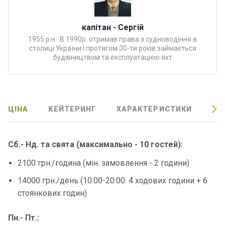
Програ
ми
капітан - Сергій
відпочи
1955 р.н.. В 1990р. отримав права з судноводіння в
нку
столиці України і протягом 30-ти років займається
будівництвом та експлуатацією яхт
Подару
нкові
сертифі
кати
ЦІНА
КЕЙТЕРИНГ
ХАРАКТЕРИСТИКИ
ВІ
Розваг
и
Сб.- Нд. та свята
(максимально - 10 гостей)
:
2100 грн./година (мін. замовлення - 2 години)
Річкові
14000 грн./день (10:00-20:00: 4 ходових години + 6
прогул
янки
стоянкових годин)
Пн.- Пт.:
Відгуки