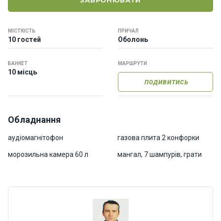
ЗАБРОНЮВАТИ
о
р
н
МІСТКІСТЬ
ПРИЧАЛ
і
10 гостей
Оболонь
я
х
т
БАНКЕТ
МАРШРУТИ
10 місць
и
ПОДИВИТИСЬ
К
а
Обладнання
т
е
аудіомагнітофон
газова плита 2 конфорки
р
морозильна камера 60 л
мангал, 7 шампурів, грати
и
Про
нас