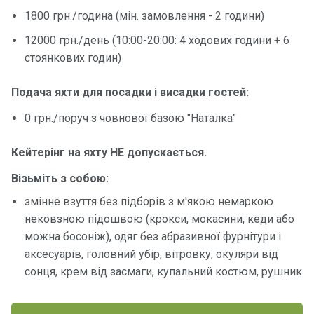
1800 грн./година (мін. замовлення - 2 години)
Контакт
12000 грн./день (10:00-20:00: 4 ходових години + 6
и
стоянкових годин)
Подача яхти для посадки і висадки гостей:
0 грн./поруч з човнової базою "Наталка"
Кейтерінг на яхту НЕ допускається.
Візьміть з собою:
змінне взуття без підборів з м'якою немаркою
нековзною підошвою (крокси, мокасини, кеди або
можна босоніж), одяг без абразивної фурнітури і
аксесуарів, головний убір, вітровку, окуляри від
сонця, крем від засмаги, купальний костюм, рушник