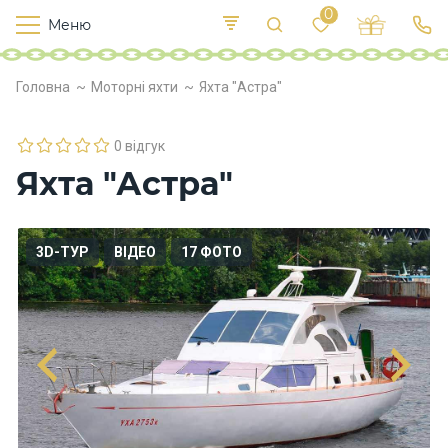
0
Меню
Т
е
К
У
Головна
Моторні яхти
Яхта "Астра"
иї
к
п
в
р
л
о
0 відгук
х
Яхта "Астра"
о
д
и
3D-ТУР
ВІДЕО
17 ФОТО
Х
а
р
ч
у
в
а
н