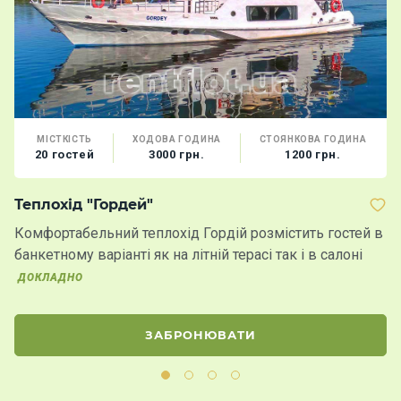
МІСТКІСТЬ
ХОДОВА ГОДИНА
СТОЯНКОВА ГОДИНА
20 гостей
3000 грн.
1200 грн.
Теплохід "Гордей"
Я
Комфортабельний теплохід Гордій розмістить гостей в
Аб
банкетному варіанті як на літній терасі так і в салоні
е
ДОКЛАДНО
ЗАБРОНЮВАТИ