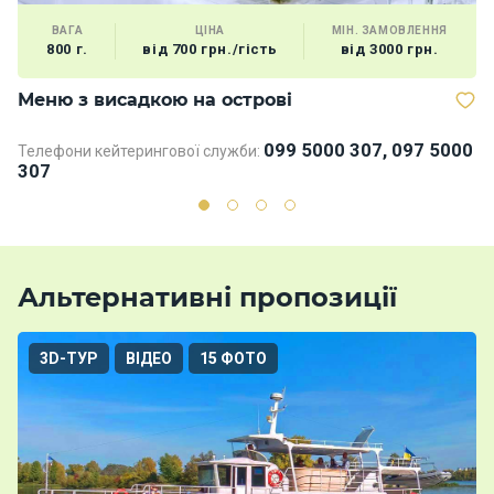
ВАГА
ЦІНА
МІН. ЗАМОВЛЕННЯ
800 г.
від 700 грн./гість
від 3000 грн.
Меню з висадкою на острові
Д
099 5000 307, 097 5000
Телефони кейтерингової служби:
Те
307
3
Альтернативні пропозиції
3D-ТУР
ВІДЕО
15 ФОТО