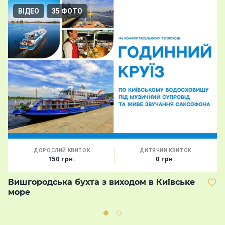
ВІДЕО
35 ФОТО
ДОРОСЛИЙ КВИТОК
ДИТЯЧИЙ КВИТОК
150 грн.
0 грн.
Вишгородська бухта з виходом в Київське
К
море
к