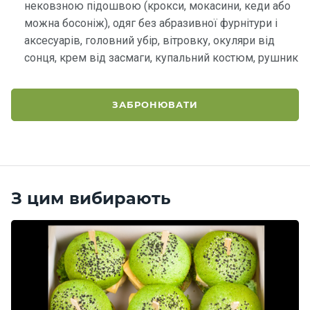
нековзною підошвою (крокси, мокасини, кеди або
можна босоніж), одяг без абразивної фурнітури і
Контакт
аксесуарів, головний убір, вітровку, окуляри від
и
сонця, крем від засмаги, купальний костюм, рушник
ЗАБРОНЮВАТИ
З цим вибирають