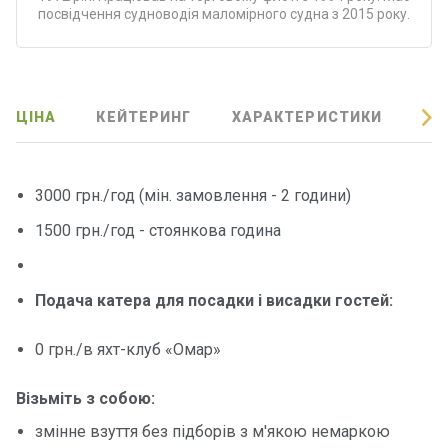
Програ
посвідчення судноводія маломірного судна з 2015 року.
ми
відпочи
нку
ЦІНА
КЕЙТЕРИНГ
ХАРАКТЕРИСТИКИ
ВІ
Подару
нкові
сертифі
3000 грн./год (мін. замовлення - 2 години)
кати
1500 грн./год - стоянкова година
Розваг
и
Подача катера для посадки і висадки гостей:
Річкові
0 грн./в яхт-клуб «Омар»
прогул
янки
Візьміть з собою:
змінне взуття без підборів з м'якою немаркою
Відгуки