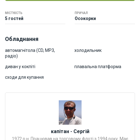
о
р
МІСТКІСТЬ
ПРИЧАЛ
н
5 гостей
Осокорки
і
я
х
Обладнання
т
и
автомагнітола (CD, MP3,
холодильник
радіо)
диван у кокпіті
плавальна платформа
К
а
сходи для купання
т
е
р
и
Про
нас
капітан - Сергій
1972 р.н. Працював на торговому флоті з 1994 року. Має