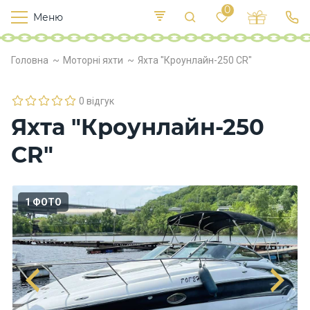
0
Меню
Т
е
К
У
Головна
Моторні яхти
Яхта "Кроунлайн-250 CR"
иї
к
п
в
р
л
о
0 відгук
х
Яхта "Кроунлайн-250
о
д
CR"
и
Х
1 ФОТО
а
р
ч
у
в
а
н