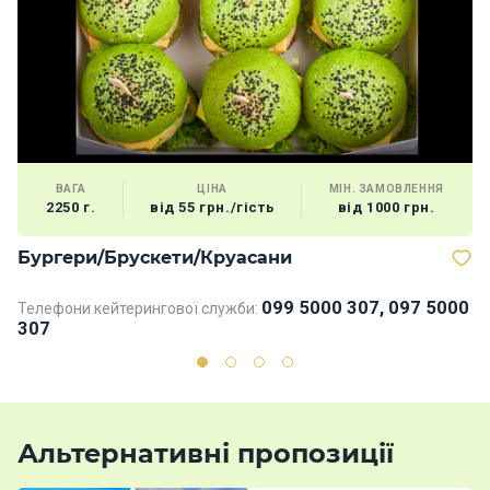
ВАГА
ЦІНА
МІН. ЗАМОВЛЕННЯ
2250 г.
від 55 грн./гість
від 1000 грн.
Бургери/Брускети/Круасани
Д
099 5000 307, 097 5000
Телефони кейтерингової служби:
Те
307
3
Альтернативні пропозиції