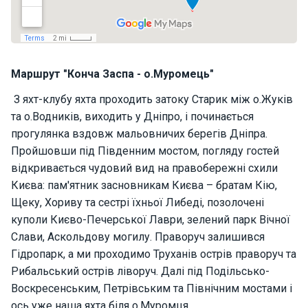
н
я
В
Маршрут "Конча Заспа - о.Муромець"
і
т
З яхт-клубу яхта проходить затоку Старик між о.Жуків
р
та о.Водників, виходить у Дніпро, і починається
и
л
прогулянка вздовж мальовничих берегів Дніпра.
ь
Пройшовши під Південним мостом, погляду гостей
н
відкривається чудовий вид на правобережні схили
і
Києва: пам'ятник засновникам Києва – братам Кію,
я
х
Щеку, Хориву та сестрі їхньої Либеді, позолочені
т
куполи Києво-Печерської Лаври, зелений парк Вічної
и
Слави, Аскольдову могилу. Праворуч залишився
Гідропарк, а ми проходимо Труханів острів праворуч та
Рибальський острів ліворуч. Далі під Подільсько-
М
Воскресенським, Петрівським та Північним мостами і
о
т
ось уже наша яхта біля о.Муромця.