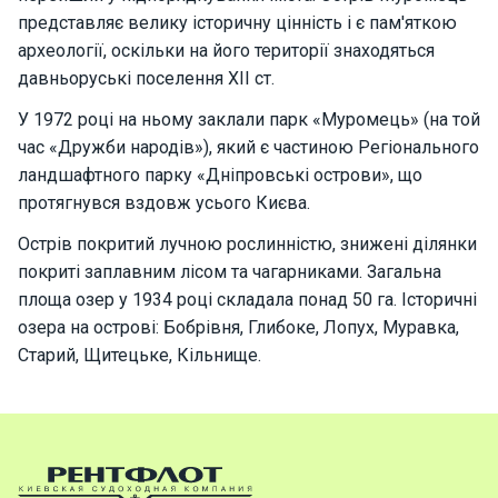
Програ
представляє велику історичну цінність і є пам'яткою
ми
археології, оскільки на його території знаходяться
відпочи
давньоруські поселення ХІІ ст.
нку
У 1972 році на ньому заклали парк «Муромець» (на той
час «Дружби народів»), який є частиною Регіонального
Подару
ландшафтного парку «Дніпровські острови», що
нкові
сертифі
протягнувся вздовж усього Києва.
кати
Острів покритий лучною рослинністю, знижені ділянки
покриті заплавним лісом та чагарниками. Загальна
Розваг
площа озер у 1934 році складала понад 50 га. Історичні
и
озера на острові: Бобрівня, Глибоке, Лопух, Муравка,
Старий, Щитецьке, Кільнище.
Річкові
прогул
янки
Відгуки