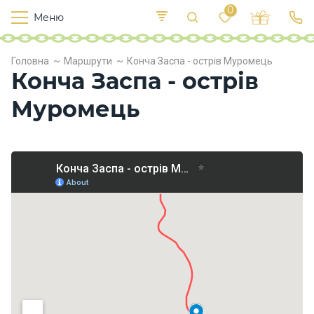
0
Меню
Т
е
К
У
Головна
Маршрути
Конча Заспа - острів Муромець
иї
к
п
Конча Заспа - острів
в
р
л
о
Муромець
х
о
д
и
Х
а
р
ч
у
в
а
н