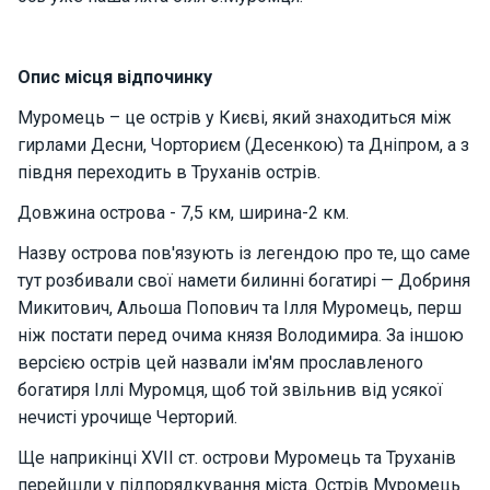
о
р
н
Опис місця відпочинку
і
я
Муромець – це острів у Києві, який знаходиться між
х
т
гирлами Десни, Чорториєм (Десенкою) та Дніпром, а з
и
півдня переходить в Труханів острів.
Довжина острова - 7,5 км, ширина-2 км.
К
Назву острова пов'язують із легендою про те, що саме
а
тут розбивали свої намети билинні богатирі — Добриня
т
е
Микитович, Альоша Попович та Ілля Муромець, перш
р
ніж постати перед очима князя Володимира. За іншою
и
версією острів цей назвали ім'ям прославленого
богатиря Іллі Муромця, щоб той звільнив від усякої
нечисті урочище Черторий.
Про
нас
Ще наприкінці XVII ст. острови Муромець та Труханів
перейшли у підпорядкування міста. Острів Муромець