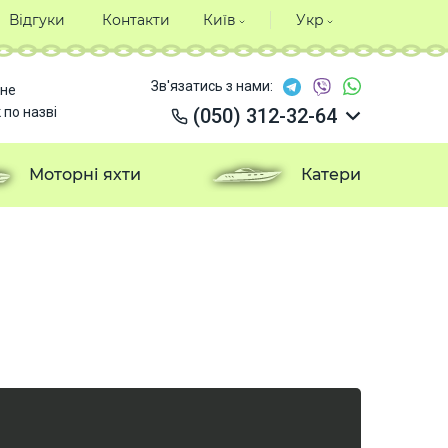
Відгуки
Контакти
Київ
Укр
Зв'язатись з нами:
не
 по назві
(050) 312-32-64
(050) 312-32-64
(050) 312-32-64
Моторні яхти
Катери
(050) 312-32-64