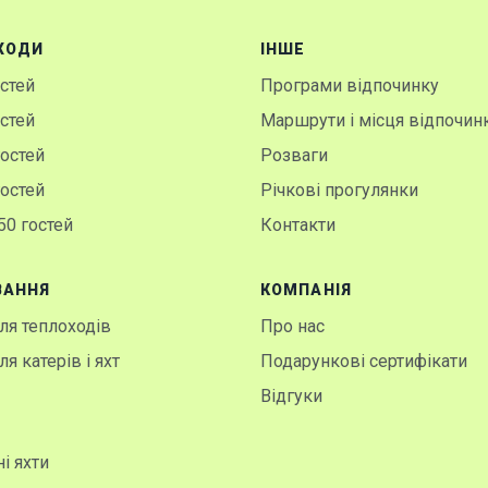
ХОДИ
IНШЕ
остей
Програми відпочинку
остей
Маршрути і місця відпочин
гостей
Розваги
гостей
Річкові прогулянки
50 гостей
Контакти
ВАННЯ
КОМПАНІЯ
я теплоходів
Про нас
я катерів і яхт
Подарункові сертифікати
Відгуки
і яхти