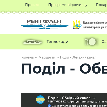
Про нас
Програми відпочинку
Подар
Теплоходи
Ха
Головна
Маршрути
Поділ - Обвідний канал
Поділ - Об