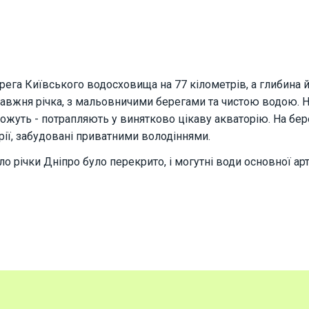
ега Київського водосховища на 77 кілометрів, а глибина й
равжня річка, з мальовничими берегами та чистою водою. Не
 можуть - потрапляють у винятково цікаву акваторію. На бе
орії, забудовані приватними володіннями.
о річки Дніпро було перекрито, і могутні води основної ар