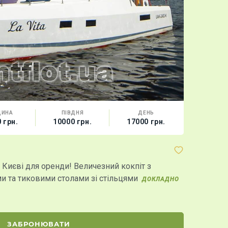
ДИНА
ПІВДНЯ
ДЕНЬ
МІСТ
 грн.
10000 грн.
17000 грн.
25 г
Теплохід 
 Києві для оренди! Величезний кокпіт з
Чарівний т
 та тиковими столами зі стільцями
варіанті як 
ДОКЛАДНО
ЗАБРОНЮВАТИ