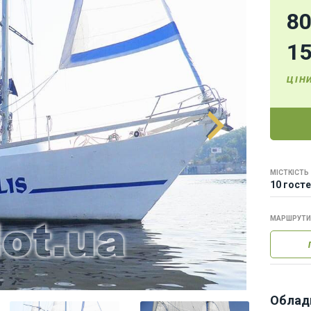
8
1
ЦІН
МІСТКІСТЬ
10 гост
МАРШРУТИ
Облад