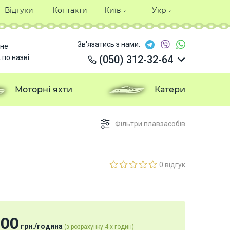
Відгуки
Контакти
Київ
Укр
Зв'язатись з нами:
не
 по назві
(050) 312-32-64
(050) 312-32-64
(050) 312-32-64
Моторні яхти
Катери
(050) 312-32-64
Фільтри плавзасобів
0 відгук
000
грн.
/
година
(з розрахунку 4-х годин)