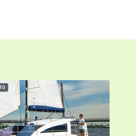
ТО
3D-ТУР