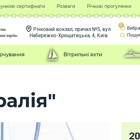
ункові сертифікати
Розваги
Річкові прогулянки
0
Вибра
Річковий вокзал, причал №5, вул.
Набережно-Хрещатицька, 4, Київ
Пошук
рчування
Вітрильні яхти
ралія"
2