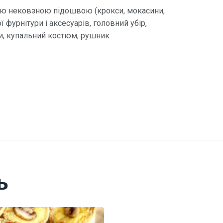
кою нековзною підошвою (крокси, мокасини,
 фурнітури і аксесуарів, головний убір,
ги, купальний костюм, рушник
ь