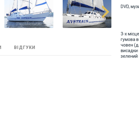
DVD, муз
3-х місц
гумова 
човен (д
И
ВІДГУКИ
висадки 
зелений 
)