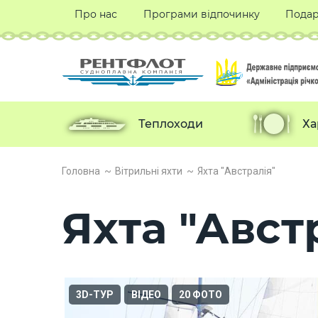
Про нас
Програми відпочинку
Подар
Теплоходи
Ха
Головна
Вітрильні яхти
Яхта "Австралія"
Яхта "Авст
3D-ТУР
ВІДЕО
20 ФОТО