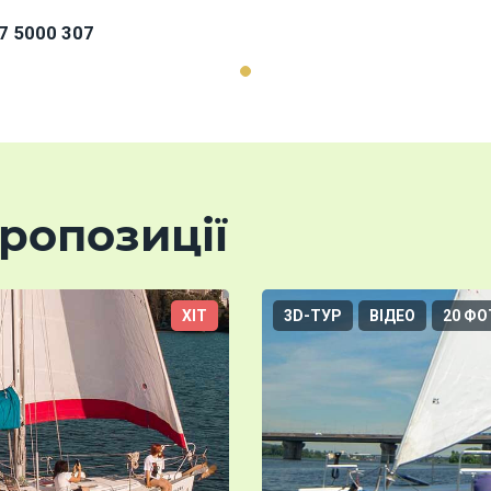
7 5000 307
ропозиції
ХІТ
3D-ТУР
ВІДЕО
20 ФО