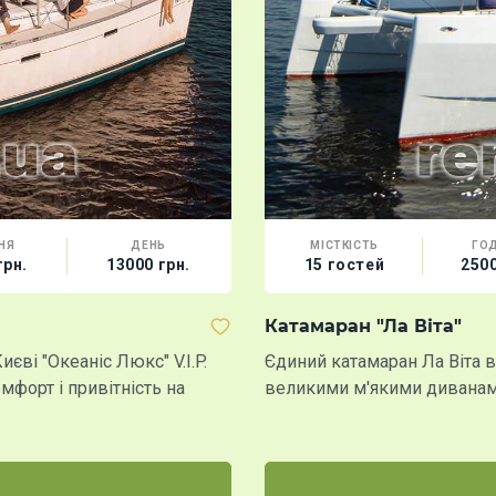
НЯ
ДЕНЬ
МІСТКІСТЬ
ГО
грн.
13000 грн.
15 гостей
2500
Катамаран "Ла Віта"
єві "Океаніс Люкс" V.I.P.
Єдиний катамаран Ла Віта в
мфорт і привітність на
великими м'якими диванами