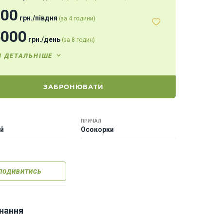
000
грн.
/
півдня
(за 4 години)
5000
грн.
/
день
(за 8 годин)
И ДЕТАЛЬНІШЕ
ЗАБРОНЮВАТИ
ПРИЧАЛ
ей
Осокорки
ПОДИВИТИСЬ
нання