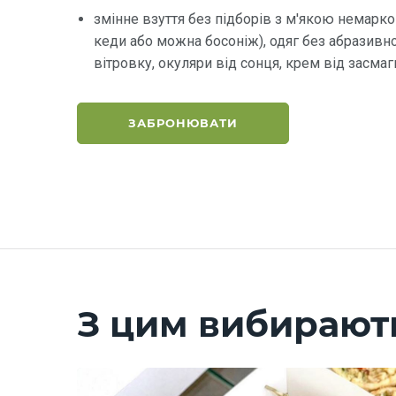
змінне взуття без підборів з м'якою немар
кеди або можна босоніж), одяг без абразивної
вітровку, окуляри від сонця, крем від засма
ЗАБРОНЮВАТИ
З цим вибирают