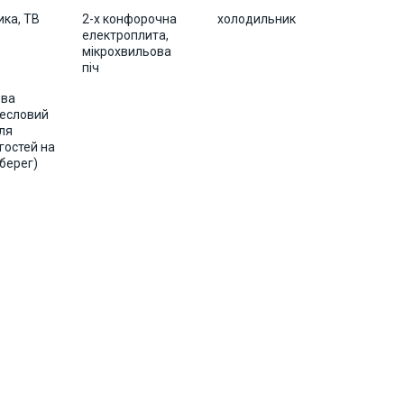
ика, ТВ
2-х конфорочна
холодильник
електроплита,
мікрохвильова
піч
ева
весловий
ля
гостей на
берег)