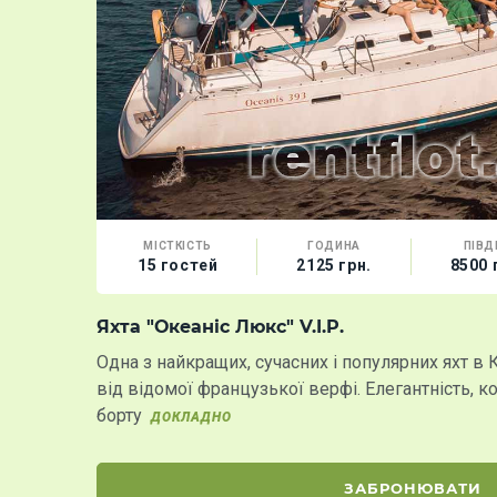
МІСТКІСТЬ
ГОДИНА
ПІВД
15 гостей
2125 грн.
8500 
Яхта "Океаніс Люкс" V.I.P.
Одна з найкращих, сучасних і популярних яхт в Ки
від відомої французької верфі. Елегантність, ко
борту
ДОКЛАДНО
ЗАБРОНЮВАТИ