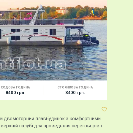
ХОДОВА ГОДИНА
СТОЯНКОВА ГОДИНА
МІСТ
8400 грн.
8400 грн.
140 г
Бриганти
ний двомоторний плавбудинок з комфортними
Найбільший
 верхній палубі для проведення переговорів і
бригантина