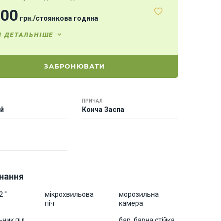
000
грн.
/
стоянкова година
И ДЕТАЛЬНІШЕ
ЗАБРОНЮВАТИ
ПРИЧАЛ
ей
Конча Заспа
нання
2 "
мікрохвильова
морозильна
піч
камера
ник під
бар, барна стійка