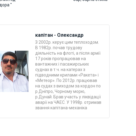
дора "
капітан - Олександр
З 2002р. керує цим теплоходом.
В 1982р. почав трудову
діяльність на флоті, а після армії
17 років пропрацював на
вантажних і пасажирських
суднах в т.ч. на катерах з
підводними крилами «Ракета» і
«Метеор». По 2012р. працював
на судах з виходом за кордон по
р.Дніпро, Чорному морю,
р.Дунай. Брав участь у ліквідації
аварії на ЧАЕС. У 1998р. отримав
звання капітана-механіка