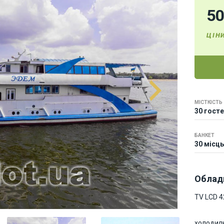
5
ЦІН
МІСТКІСТЬ
30 гост
БАНКЕТ
30 місць
Облад
TV LCD 4
холодиль