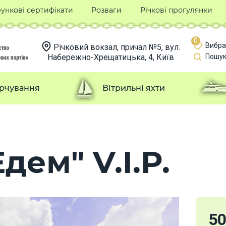
ункові сертифікати
Розваги
Річкові прогулянки
0
Вибра
Річковий вокзал, причал №5, вул.
Набережно-Хрещатицька, 4, Київ
Пошук
рчування
Вітрильні яхти
дем" V.I.P.
5