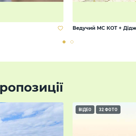
Ведучий МС КОТ + Дідж
ропозиції
ВІДЕО
32 ФОТО