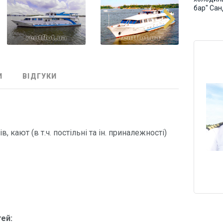
бар" Сан
И
ВІДГУКИ
)
 кают (в т.ч. постільні та ін. приналежності)
ей: