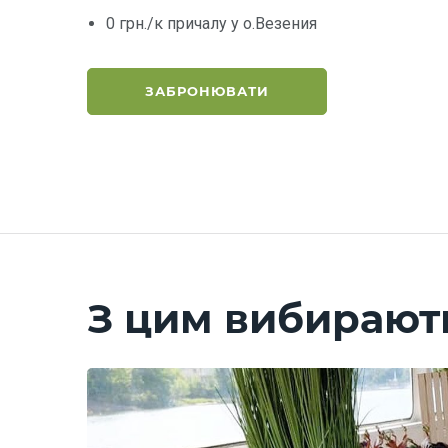
0 грн./к причалу у о.Везения
ЗАБРОНЮВАТИ
З цим вибирают