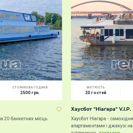
СТОЯНКОВА ГОДИНА
МІСТКІСТЬ
2500 грн.
20 гостей
Хаусбот "Ніагара" V.I.P.
а 20 банкетних місць.
Хаусбот Ніагара - самохід
апартаментами і джакузі на
відпочинку