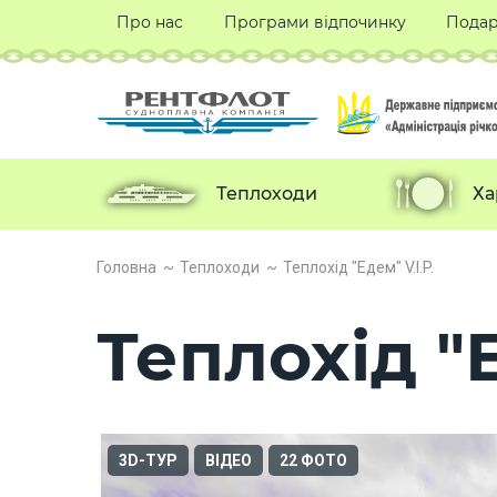
Про нас
Програми відпочинку
Подар
Теплоходи
Ха
Головна
Теплоходи
Теплохід "Едем" V.I.P.
Теплохід "Е
3D-ТУР
ВІДЕО
22 ФОТО