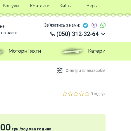
Відгуки
Контакти
Київ
Укр
Зв'язатись з нами:
не
 по назві
(050) 312-32-64
(050) 312-32-64
(050) 312-32-64
Моторні яхти
Катери
(050) 312-32-64
Фільтри плавзасобів
0 відгук
000
грн.
/
ходова година