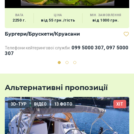
ВАГА
ЦІНА
МІН. ЗАМОВЛЕННЯ
2250 г.
від 55 грн./гість
від 1000 грн.
Бургери/Брускети/Круасани
В
099 5000 307, 097 5000
Телефони кейтерингової служби:
307
Альтернативні пропозиції
3D-ТУР
ВІДЕО
13 ФОТО
ХІТ