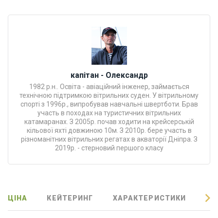
Програ
ми
відпочи
нку
Подару
капітан - Олександр
нкові
1982 р.н.. Освіта - авіаційний інженер, займається
сертифі
технічною підтримкою вітрильних суден. У вітрильному
кати
спорті з 1996р., випробував навчальні швертботи. Брав
участь в походах на туристичних вітрильних
катамаранах. З 2005р. почав ходити на крейсерській
Розваг
кільової яхті довжиною 10м. З 2010р. бере участь в
и
різноманітних вітрильних регатах в акваторії Дніпра. З
2019р. - стерновий першого класу
Річкові
прогул
янки
ЦІНА
КЕЙТЕРИНГ
ХАРАКТЕРИСТИКИ
ВІ
Відгуки