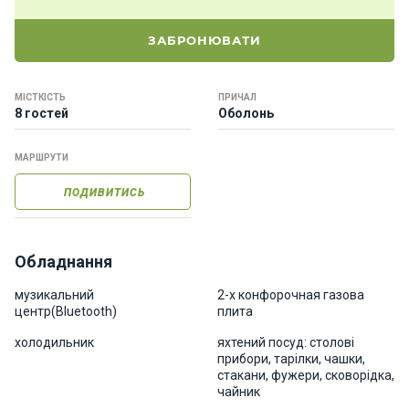
о
р
ЗАБРОНЮВАТИ
н
і
я
МІСТКІСТЬ
ПРИЧАЛ
х
8 гостей
Оболонь
т
и
МАРШРУТИ
ПОДИВИТИСЬ
К
а
т
е
Обладнання
р
и
музикальний
2-х конфорочная газова
центр(Bluetooth)
плита
холодильник
яхтений посуд: столові
Про
прибори, тарілки, чашки,
нас
стакани, фужери, сковорідка,
чайник