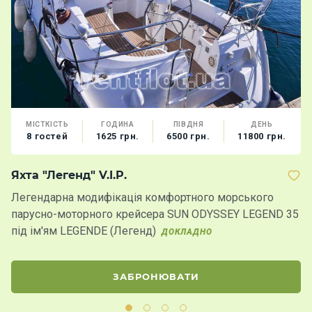
МІСТКІСТЬ
ГОДИНА
ПІВДНЯ
ДЕНЬ
8 гостей
1625 грн.
6500 грн.
11800 грн.
Яхта "Легенд" V.I.P.
Я
Легендарна модифікація комфортного морського
Ях
парусно-моторного крейсера SUN ODYSSEY LEGEND 35
ор
під ім'ям LEGENDE (Легенд)
б
ДОКЛАДНО
ЗАБРОНЮВАТИ