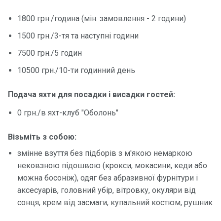
1800 грн./година (мін. замовлення - 2 години)
Контакт
и
1500 грн./3-тя та наступні години
7500 грн./5 годин
10500 грн./10-ти годинний день
Подача яхти для посадки і висадки гостей:
0 грн./в яхт-клуб "Оболонь"
Візьміть з собою:
змінне взуття без підборів з м'якою немаркою
нековзною підошвою (крокси, мокасини, кеди або
можна босоніж), одяг без абразивної фурнітури і
аксесуарів, головний убір, вітровку, окуляри від
сонця, крем від засмаги, купальний костюм, рушник