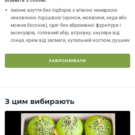
Візьміть з собою:
змінне взуття без підборів з м'якою немаркою
Контакт
нековзною підошвою (крокси, мокасини, кеди або
и
можна босоніж), одяг без абразивної фурнітури і
аксесуарів, головний убір, вітровку, окуляри від
сонця, крем від засмаги, купальний костюм, рушник
ЗАБРОНЮВАТИ
З цим вибирають