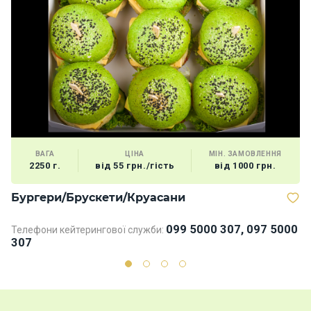
ВАГА
ЦІНА
МІН. ЗАМОВЛЕННЯ
2250 г.
від 55 грн./гість
від 1000 грн.
Бургери/Брускети/Круасани
Д
099 5000 307, 097 5000
Телефони кейтерингової служби:
Те
307
3