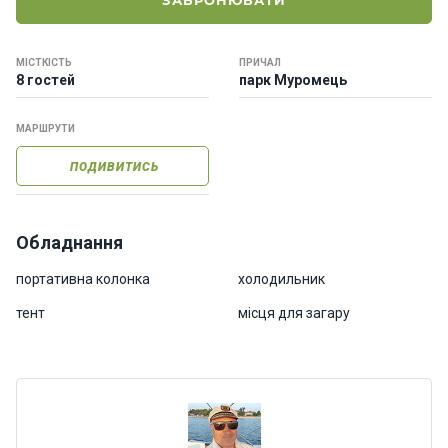
ЗАБРОНЮВАТИ
о
р
н
МІСТКІСТЬ
ПРИЧАЛ
і
8 гостей
парк Муромець
я
х
т
МАРШРУТИ
и
ПОДИВИТИСЬ
К
а
Обладнання
т
е
портативна колонка
холодильник
р
тент
місця для загару
и
Про
нас