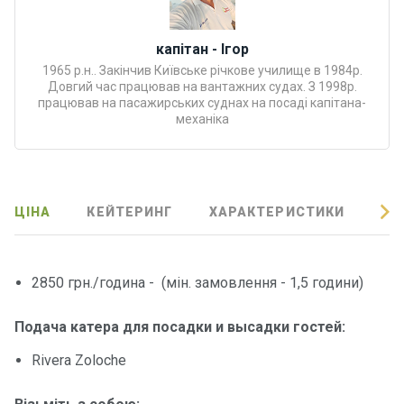
Програ
ми
капітан - Ігор
відпочи
1965 р.н.. Закінчив Київське річкове училище в 1984р.
нку
Довгий час працював на вантажних судах. З 1998р.
працював на пасажирських суднах на посаді капітана-
механіка
Подару
нкові
сертифі
кати
ЦІНА
КЕЙТЕРИНГ
ХАРАКТЕРИСТИКИ
ВІ
Розваг
и
2850 грн./година - (мін. замовлення - 1,5 години)
Річкові
прогул
Подача катера для посадки и высадки гостей:
янки
Rivera Zoloche
Відгуки