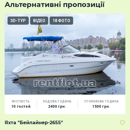
Альтернативні пропозиції
3D-ТУР
ВІДЕО
18 ФОТО
МІСТКІСТЬ
ХОДОВА ГОДИНА
СТОЯНКОВА ГОДИНА
10 гостей
2400 грн.
1500 грн.
Яхта "Бейлайнер-2655"
К