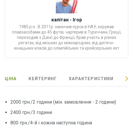
Програ
ми
відпочи
капітан - Ігор
нку
1985 р.н.. В 2011р. закінчив курси в НАУ, керував
плавзасобами до 45 футів, чартерив в Туреччині, Греції,
переходив з Данії до Франції, брав участь в різних
Подару
регатах, від міських до міжнародних, від дитячо-
нкові
юнацьких класів до олімпійських та крейсерських яхт
сертифі
кати
Розваг
ЦІНА
КЕЙТЕРИНГ
ХАРАКТЕРИСТИКИ
ВІ
и
Річкові
2000 грн./2 години (мін. замовлення - 2 години)
прогул
2400 грн./3 години
янки
800 грн./4-й і кожна наступна година
Відгуки