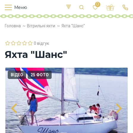
0
Меню
Т
е
К
У
Головна
Вітрильні яхти
Яхта "Шанс"
иї
к
п
в
р
л
о
0 відгук
х
Яхта "Шанс"
о
д
и
ВІДЕО
25 ФОТО
Х
а
р
ч
у
в
а
н