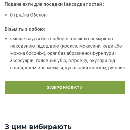
Подача яхти для посадки і висадки гостей :
Контакт
0 грн./на Оболоні
и
Візьміть з собою:
змінне взуття без підборів з м'якою немаркою
нековзною підошвою (крокси, мокасини, кеди або
можна босоніж), одяг без абразивної фурнітури і
аксесуарів, головний убір, вітровку, окуляри від
сонця, крем від засмаги, купальний костюм, рушник
ЗАБРОНЮВАТИ
З цим вибирають