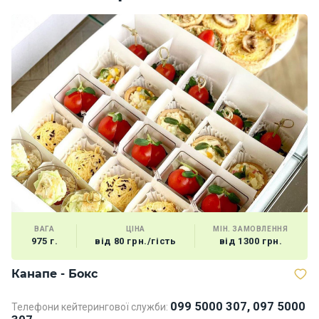
ВАГА
ЦІНА
МІН. ЗАМОВЛЕННЯ
975 г.
від 80 грн./гість
від 1300 грн.
Канапе - Бокс
Б
099 5000 307, 097 5000
Телефони кейтерингової служби:
Те