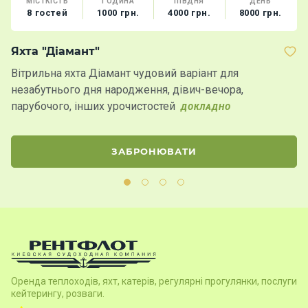
МІСТКІСТЬ
ГОДИНА
ПІВДНЯ
ДЕНЬ
8 гостей
1000 грн.
4000 грн.
8000 грн.
Яхта "Діамант"
К
Вітрильна яхта Діамант чудовий варіант для
К
незабутнього дня народження, дівич-вечора,
Д
парубочого, інших урочистостей
ДОКЛАДНО
ЗАБРОНЮВАТИ
Оренда теплоходів, яхт, катерів, регулярні прогулянки, послуги
кейтерингу, розваги.