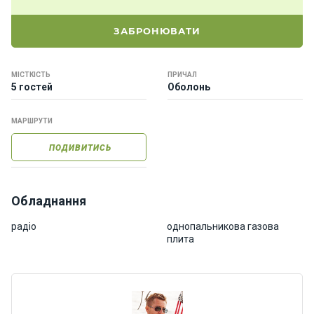
о
р
ЗАБРОНЮВАТИ
н
і
я
МІСТКІСТЬ
ПРИЧАЛ
х
5 гостей
Оболонь
т
и
МАРШРУТИ
ПОДИВИТИСЬ
К
а
т
е
Обладнання
р
и
радіо
однопальникова газова
плита
Про
нас