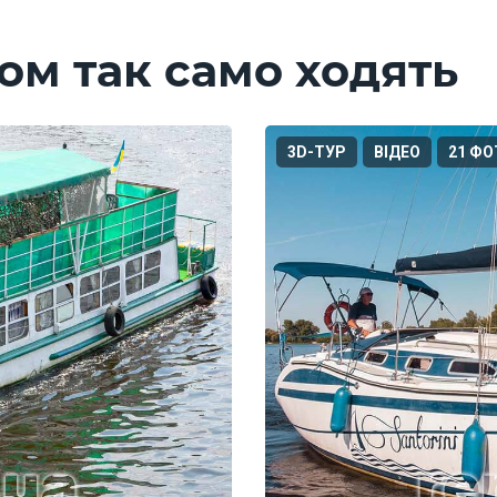
ом так само ходять
3D-ТУР
ВІДЕО
21 ФО