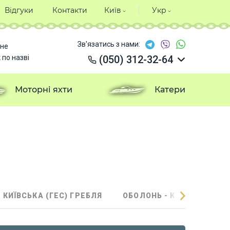
Відгуки
Контакти
Київ
Укр
Зв'язатись з нами:
не
 по назві
(050) 312-32-64
(050) 312-32-64
(050) 312-32-64
Моторні яхти
Катери
(050) 312-32-64
 КИЇВСЬКА (ГЕС) ГРЕБЛЯ
ОБОЛОНЬ - КИЇВСЬКЕ В