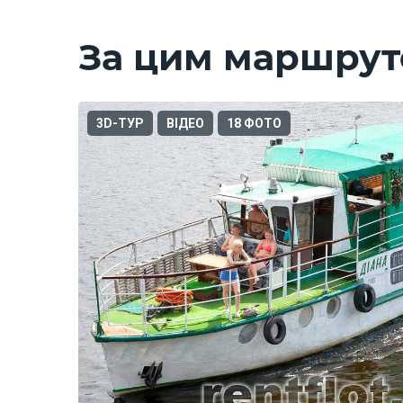
За цим маршрут
3D-ТУР
ВІДЕО
18 ФОТО