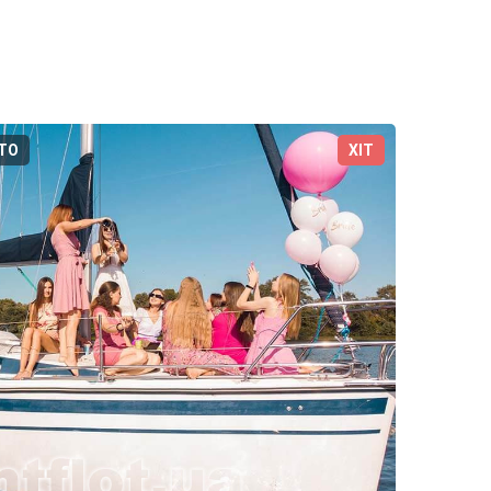
ТО
ХІТ
3D-ТУР