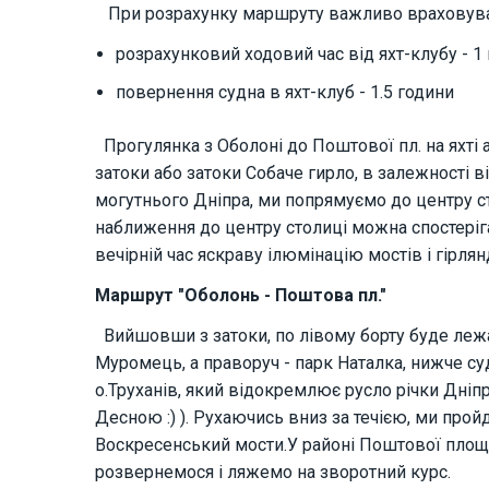
При розрахунку маршруту важливо враховува
розрахунковий ходовий час від яхт-клубу - 1
повернення судна в яхт-клуб - 1.5 години
Прогулянка з Оболоні до Поштової пл. на яхті 
затоки або затоки Собаче гирло, в залежності в
могутнього Дніпра, ми попрямуємо до центру ст
наближення до центру столиці можна спостеріга
вечірній час яскраву ілюмінацію мостів і гірл
Маршрут "Оболонь - Поштова пл."
Вийшовши з затоки, по лівому борту буде лежа
Муромець, а праворуч - парк Наталка, нижче с
о.Труханів, який відокремлює русло річки Дніпр
Десною :) ). Рухаючись вниз за течією, ми про
Воскресенський мости.У районі Поштової площі
розвернемося і ляжемо на зворотний курс.