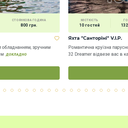
СТОЯНКОВА ГОДИНА
МІСТКІСТЬ
Г
800 грн.
10 гостей
132
Яхта "Санторіні" V.I.P.
м обладнанням, зручним
Романтична круїзна парусн
ом
32 Dreamer відвезе вас в к
ДОКЛАДНО