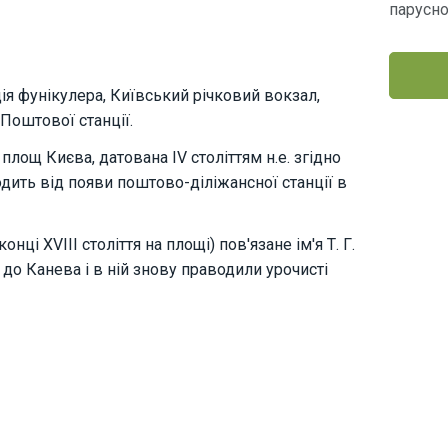
парусн
я фунікулера, Київський річковий вокзал,
Поштової станції.
лощ Києва, датована IV століттям н.е. згідно
дить від появи поштово-діліжансної станції в
і XVIII століття на площі) пов'язане ім'я Т. Г.
до Канева і в ній знову праводили урочисті