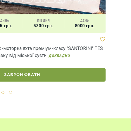
ОДИНА
ПІВДНЯ
ДЕНЬ
МІСТКІ
5 грн.
5300 грн.
8000 грн.
10 гос
Яхта "Алзо
о-моторна яхта преміум-класу "SANTORINI" TES
"Алзона" - 
азку від міської суєти
спокійному 
ДОКЛАДНО
ЗАБРОНЮВАТИ