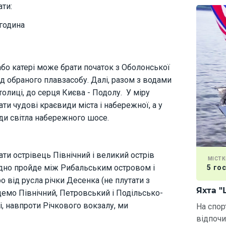
ти:
 година
або катері може брати початок з Оболонської
ід обраного плавзасобу. Далі, разом з водами
олиці, до серця Києва - Подолу. У міру
ти чудові краєвиди міста і набережної, а у
янди світла набережного шосе.
ти острівець Північний і великий острів
МІСТК
удно пройде між Рибальським островом і
5 го
о від русла річки Десенка (не плутати з
Яхта "
йдемо Північний, Петровський і Подільсько-
, навпроти Річкового вокзалу, ми
На спор
відпочи