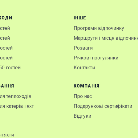
ХОДИ
IНШЕ
остей
Програми відпочинку
остей
Маршрути і місця відпочин
гостей
Розваги
гостей
Річкові прогулянки
50 гостей
Контакти
ВАННЯ
КОМПАНІЯ
я теплоходів
Про нас
я катерів і яхт
Подарункові сертифікати
Відгуки
і яхти