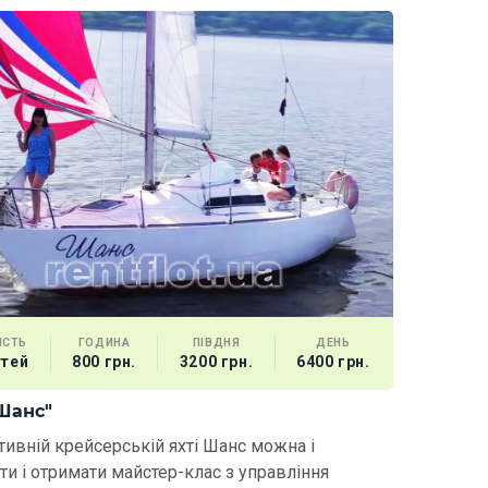
ІСТЬ
ГОДИНА
ПІВДНЯ
ДЕНЬ
стей
800 грн.
3200 грн.
6400 грн.
Шанс"
тивній крейсерській яхті Шанс можна і
ти і отримати майстер-клас з управління