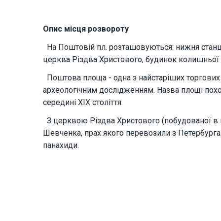
Опис місця розвороту
На Поштовій пл. розташовуються: нижня станці
церква Різдва Христового, будинок колишньої 
Поштова площа - одна з найстаріших торгових п
археологічним дослідженням. Назва площі похо
середині XIX століття.
З церквою Різдва Христового (побудованої в конц
Шевченка, прах якого перевозили з Петербурга 
панахиди.