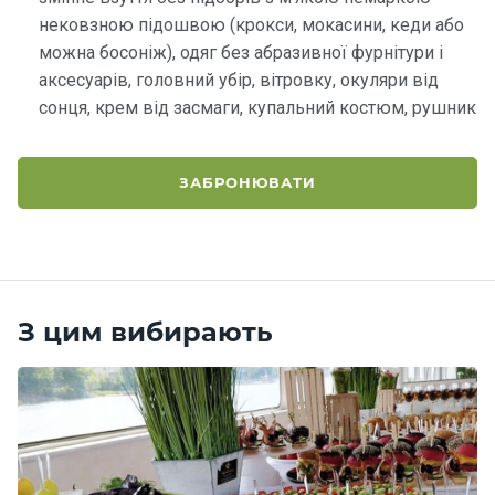
нековзною підошвою (крокси, мокасини, кеди або
можна босоніж), одяг без абразивної фурнітури і
аксесуарів, головний убір, вітровку, окуляри від
сонця, крем від засмаги, купальний костюм, рушник
ЗАБРОНЮВАТИ
З цим вибирають