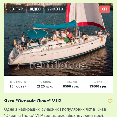
3D-ТУР
ВІДЕО
29 ФОТО
ХІТ
МІСТКІСТЬ
ГОДИНА
ПІВДНЯ
ДЕНЬ
15 гостей
2125 грн.
8500 грн.
13000 грн.
Яхта "Океаніс Люкс" V.I.P.
К
Одна з найкращих, сучасних і популярних яхт в Києві
Єд
"Океаніс Люкс" V.I.P. від відомої французької верфі.
В