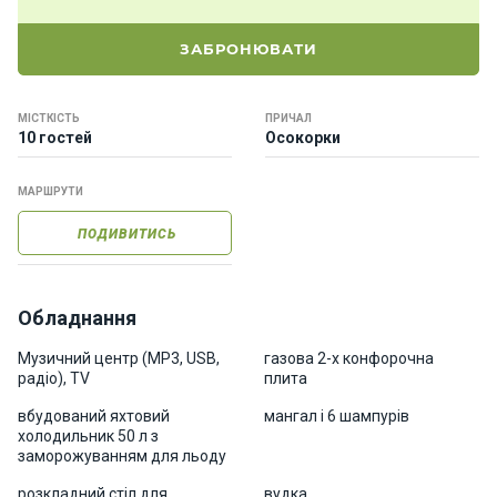
о
р
ЗАБРОНЮВАТИ
н
і
я
МІСТКІСТЬ
ПРИЧАЛ
х
10 гостей
Осокорки
т
и
МАРШРУТИ
ПОДИВИТИСЬ
К
а
т
е
Обладнання
р
и
Музичний центр (MP3, USB,
газова 2-х конфорочна
радіо), TV
плита
вбудований яхтовий
мангал і 6 шампурів
Про
холодильник 50 л з
нас
заморожуванням для льоду
розкладний стіл для
вудка