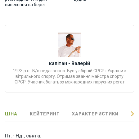
Програ
винесення на берег
ми
відпочи
нку
Подару
нкові
сертифі
капітан - Валерій
кати
1973 р.н.. В/о педагогічна. Був у збірній СРСР і України з
вітрильного спорту. Отримав звання майстра спорту
Розваг
СРСР. Учасник багатьох міжнародних парусних регат
и
Річкові
прогул
ЦІНА
КЕЙТЕРИНГ
ХАРАКТЕРИСТИКИ
ВІ
янки
Пт.- Нд., свята:
Відгуки