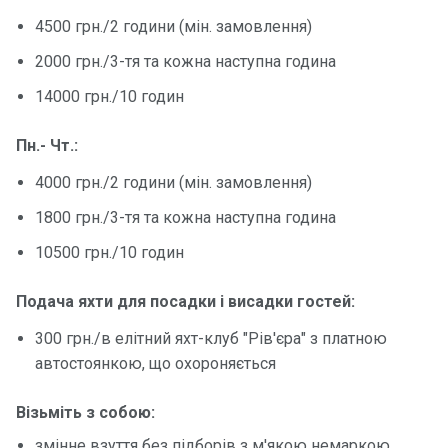
4500 грн./2 години (мін. замовлення)
Контакт
2000 грн./3-тя та кожна наступна година
и
14000 грн./10 годин
Пн.- Чт.:
4000 грн./2 години (мін. замовлення)
1800 грн./3-тя та кожна наступна година
10500 грн./10 годин
Подача яхти для посадки і висадки гостей:
300 грн./в елітний яхт-клуб "Рів'єра" з платною
автостоянкою, що охороняється
Візьміть з собою:
змінне взуття без підборів з м'якою немаркою