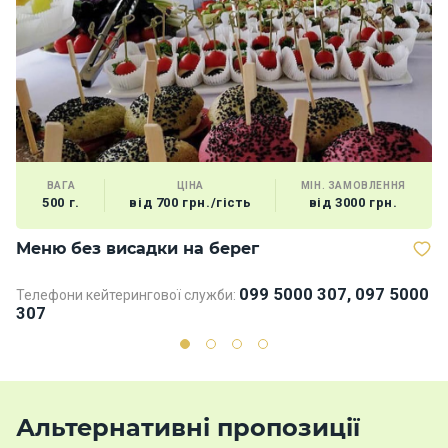
ВАГА
ЦІНА
МІН. ЗАМОВЛЕННЯ
500 г.
від 700 грн./гість
від 3000 грн.
Меню без висадки на берег
Д
099 5000 307, 097 5000
Телефони кейтерингової служби:
Те
307
3
Альтернативні пропозиції