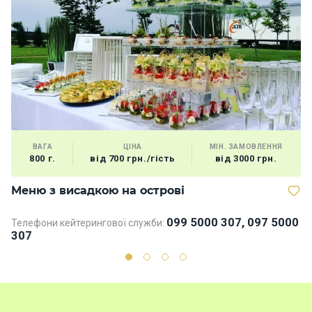
ВАГА
ЦІНА
МІН. ЗАМОВЛЕННЯ
800 г.
від 700 грн./гість
від 3000 грн.
Меню з висадкою на острові
В
099 5000 307, 097 5000
Телефони кейтерингової служби:
Те
307
3