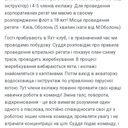
інструктор) і 4-5 членів екіпажу. Для проведення
Контакт
корпоративних регат ми маємо в своєму
и
розпорядженні флот з 18 яхт! Місце проведення
регати - Київ, Оболонь (5 хвилин їхати від М.Оболонь).
Гості прибувають в Яхт-клуб, і в призначений час ми
проводимо побудову. Суддя розповідає про правила
проведення вітрильної регати і показує план-схему
траси, проводить жеребкування. В процесі
жеребкування вибираються яхти, і екіпажі
знайомляться з капітанами. Потім вихід в акваторію
водосховища і інструктаж по управлінню парусної
яхтою. Тут члени екіпажу повинні проявити свої кращі
навички роботи в команді! Зміна галс, повороти,
відкренювання - це все вимагає розуміння один
одного з півслова, постійно співвідносити свої дії з
роботою інших членів команди, проявляти увагу і не
втрачати концентрації на цілі. Суддя подає команду, і