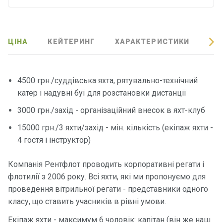
Програ
ми
відпочи
нку
ЦІНА
КЕЙТЕРИНГ
ХАРАКТЕРИСТИКИ
ВІ
Подару
нкові
4500 грн./суддівська яхта, рятувально-технічний
сертифі
катер і надувні буї для розстановки дистанції
кати
3000 грн./захід - організаційний внесок в яхт-клуб
15000 грн./3 яхти/захід - мін. кількість (екіпаж яхти -
Розваг
и
4 гостя і інструктор)
Компанія Рентфлот проводить корпоративні регати і
Річкові
флотилії з 2006 року. Всі яхти, які ми пропонуємо для
прогул
проведення вітрильної регати - представники одного
янки
класу, що ставить учасників в рівні умови.
Відгуки
Екіпаж яхти - максимум 6 чоловік: капітан (він же наш