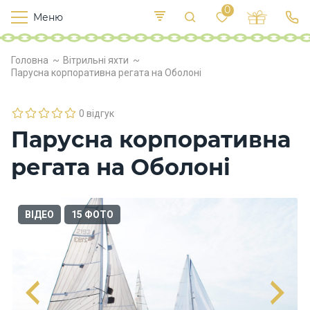
0
Меню
Т
е
К
У
Головна
Вітрильні яхти
иї
к
п
Парусна корпоративна регата на Оболоні
в
р
л
о
х
0 відгук
о
Парусна корпоративна
д
и
регата на Оболоні
Х
ВІДЕО
15 ФОТО
а
р
ч
у
в
а
н