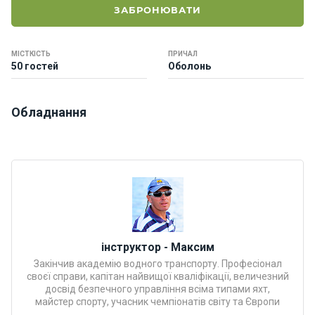
о
ЗАБРОНЮВАТИ
р
н
і
МІСТКІСТЬ
ПРИЧАЛ
я
50 гостей
Оболонь
х
т
и
Обладнання
К
а
т
е
р
и
інструктор - Максим
Закінчив академію водного транспорту. Професіонал
Про
своєї справи, капітан найвищої кваліфікації, величезний
нас
досвід безпечного управління всіма типами яхт,
майстер спорту, учасник чемпіонатів світу та Європи