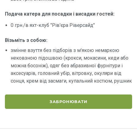
Подача катера для посадки і висадки гостей:
Контакт
и
0 грн./в яхт-клуб "Рів'єра Ріверсайд"
Візьміть з собою:
змінне взуття без підборів з м'якою немаркою
нековзною підошвою (крокси, мокасини, кеди або
можна босоніж), одяг без абразивної фурнітури і
аксесуарів, головний убір, вітровку, окуляри від
сонця, крем від засмаги, купальний костюм, рушник
ЗАБРОНЮВАТИ