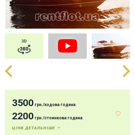
н
я
В
і
т
р
и
л
ь
н
і
я
х
т
и
3500
грн.
/
ходова година
2200
грн.
/
стоянкова година
М
о
ЦІНИ ДЕТАЛЬНІШЕ
т