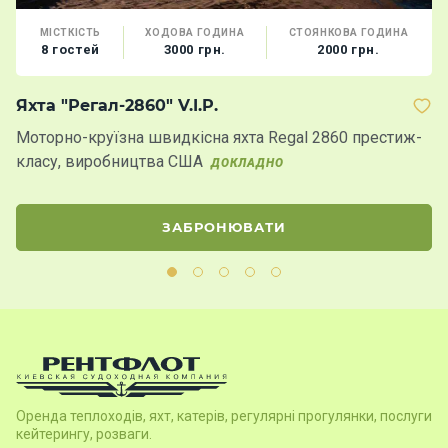
МІСТКІСТЬ
ХОДОВА ГОДИНА
СТОЯНКОВА ГОДИНА
8 гостей
3000 грн.
2000 грн.
Яхта "Регал-2860" V.I.P.
Т
Моторно-круїзна швидкісна яхта Regal 2860 престиж-
К
класу, виробництва США
ДОКЛАДНО
Д
ЗАБРОНЮВАТИ
Оренда теплоходів, яхт, катерів, регулярні прогулянки, послуги
кейтерингу, розваги.