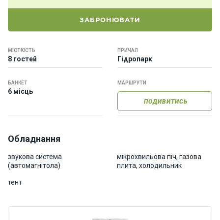
о
р
ЗАБРОНЮВАТИ
н
і
я
МІСТКІСТЬ
ПРИЧАЛ
х
8 гостей
Гідропарк
т
и
БАНКЕТ
МАРШРУТИ
6 місць
ПОДИВИТИСЬ
К
а
т
е
Обладнання
р
и
звукова система
мікрохвильова піч, газова
(автомагнітола)
плита, холодильник
тент
Про
нас