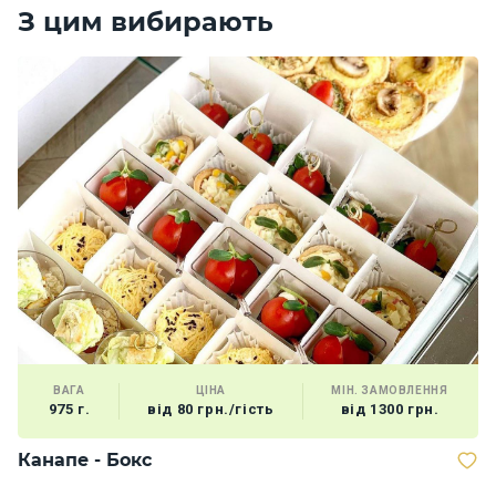
З цим вибирають
ВАГА
ЦІНА
МІН. ЗАМОВЛЕННЯ
975 г.
від 80 грн./гість
від 1300 грн.
Канапе - Бокс
В