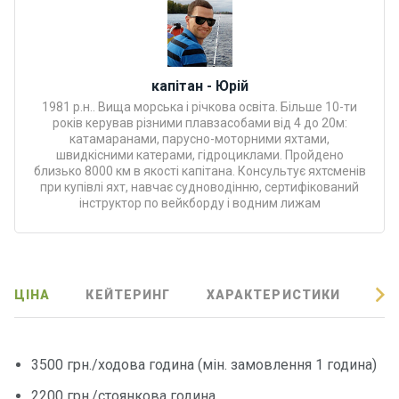
Програ
ми
відпочи
нку
капітан - Юрій
1981 р.н.. Вища морська і річкова освіта. Більше 10-ти
Подару
років керував різними плавзасобами від 4 до 20м:
катамаранами, парусно-моторними яхтами,
нкові
швидкісними катерами, гідроциклами. Пройдено
сертифі
близько 8000 км в якості капітана. Консультує яхтсменів
кати
при купівлі яхт, навчає судноводінню, сертифікований
інструктор по вейкборду і водним лижам
Розваг
и
ЦІНА
КЕЙТЕРИНГ
ХАРАКТЕРИСТИКИ
ВІ
Річкові
прогул
янки
3500 грн./ходова година (мін. замовлення 1 година)
Відгуки
2200 грн./стоянкова година